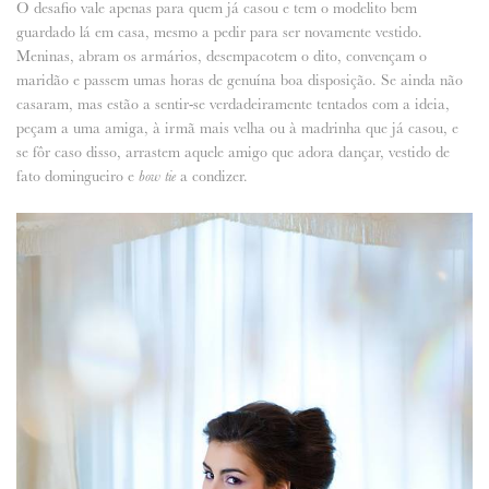
O desafio vale apenas para quem já casou e tem o modelito bem
guardado lá em casa, mesmo a pedir para ser novamente vestido.
ANUNCIE CONNOSCO
Meninas, abram os armários, desempacotem o dito, convençam o
maridão e passem umas horas de genuína boa disposição. Se ainda não
casaram, mas estão a sentir-se verdadeiramente tentados com a ideia,
peçam a uma amiga, à irmã mais velha ou à madrinha que já casou, e
se fôr caso disso, arrastem aquele amigo que adora dançar, vestido de
fato domingueiro e
a condizer.
bow tie