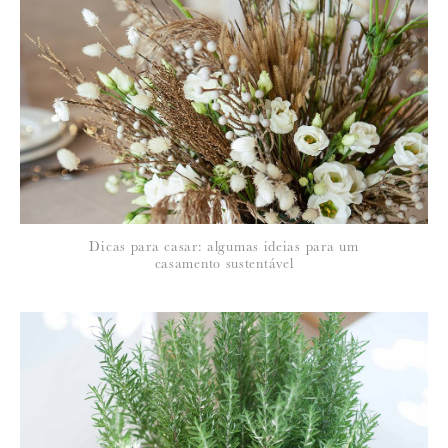
*
NOME
:
*
Dicas para casar: algumas ideias para um
EMAIL
:
casamento sustentável
Para saber como tratamos e protegemos os seus dados, leia a nossa
política de privacidade