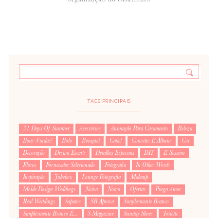
TAGS PRINCIPAIS
31 Days Of Summer
Acessórios
Animação Para Casamento
Beleza
Boas-Vindas!
Bolo
Bouquet
Cake!
Convites E Álbuns
Cor
Decoração
Design Events
Detalhes Especiais
DIY
E-Session
Flores
Fornecedor Selecionado
Fotografia
In Other Words
Inspiração
Jukebox
Lounge Fotografia
Makeup
Molde Design Weddings
Noiva
Noivo
Ofertas
Pinga Amor
Real Weddings
Sapatos
SB Aprova
Simplesmente Branco
Simplesmente Branco É...
S Magazine
Sunday Shoes
Toilette