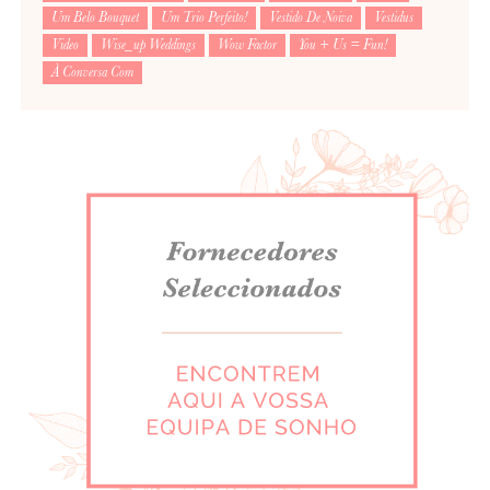
Um Belo Bouquet
Um Trio Perfeito!
Vestido De Noiva
Vestidus
Video
Wise_up Weddings
Wow Factor
You + Us = Fun!
À Conversa Com