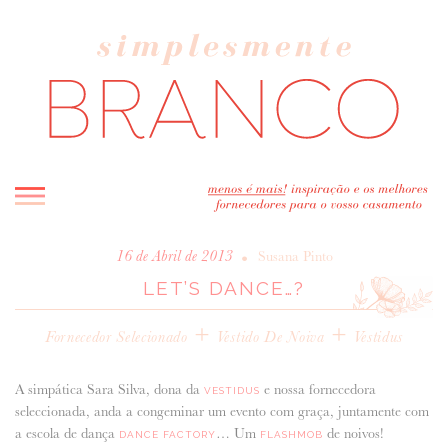
INICIO
•
16 de Abril de 2013
Susana Pinto
LET’S DANCE…?
BLOG
MELHOR INSPIRAÇÃO
+
+
Fornecedor Selecionado
Vestido De Noiva
Vestidus
ENTREVISTAS
REAL WEDDINGS & EDITORIAIS
A simpática Sara Silva, dona da
e nossa fornecedora
VESTIDUS
CASAVA-ME AQUI!
seleccionada, anda a congeminar um evento com graça, juntamente com
a escola de dança
… Um
de noivos!
DANCE FACTORY
FLASHMOB
FORNECEDORES RECOMENDADOS