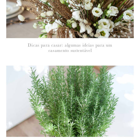
*
NOME
:
*
Dicas para casar: algumas ideias para um
EMAIL
:
casamento sustentável
Para saber como tratamos e protegemos os seus dados, leia a nossa
política de privacidade