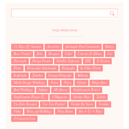
TAGS PRINCIPAIS
31 Days Of Summer
Acessórios
Animação Para Casamento
Beleza
Boas-Vindas!
Bolo
Bouquet
Cake!
Convites E Álbuns
Cor
Decoração
Design Events
Detalhes Especiais
DIY
E-Session
Flores
Fornecedor Selecionado
Fotografia
In Other Words
Inspiração
Jukebox
Lounge Fotografia
Makeup
Molde Design Weddings
Noiva
Noivo
Ofertas
Pinga Amor
Real Weddings
Sapatos
SB Aprova
Simplesmente Branco
Simplesmente Branco É...
S Magazine
Sunday Shoes
Toilette
Um Belo Bouquet
Um Trio Perfeito!
Vestido De Noiva
Vestidus
Video
Wise_up Weddings
Wow Factor
You + Us = Fun!
À Conversa Com