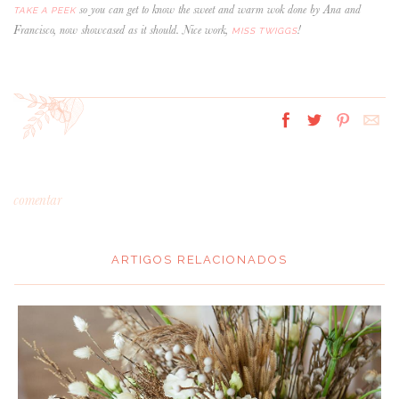
so you can get to know the sweet and warm wok done by Ana and
TAKE A PEEK
Francisco, now showcased as it should. Nice work,
!
MISS TWIGGS
comentar
ARTIGOS RELACIONADOS
*
MENSAGEM
: