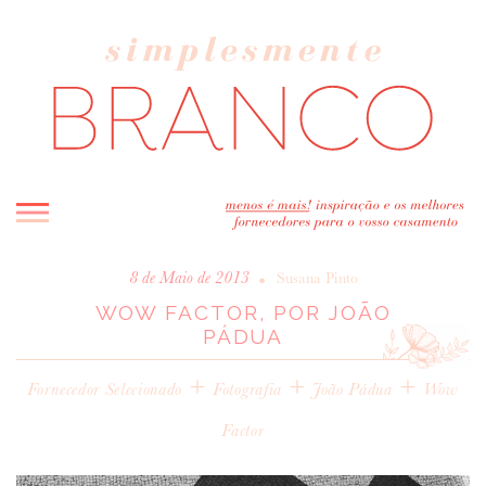
INICIO
•
8 de Maio de 2013
Susana Pinto
WOW FACTOR, POR JOÃO
BLOG
PÁDUA
MELHOR INSPIRAÇÃO
+
ENTREVISTAS
+
+
Fornecedor Selecionado
Fotografia
João Pádua
Wow
REAL WEDDINGS & EDITORIAIS
Factor
CASAVA-ME AQUI!
FORNECEDORES RECOMENDADOS