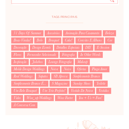
TAGS PRINCIPAIS
31 Days Of Summer
Acessórios
Animação Para Casamento
Beleza
Boas-Vindas!
Bolo
Bouquet
Cake!
Convites E Álbuns
Cor
Decoração
Design Events
Detalhes Especiais
DIY
E-Session
Flores
Fornecedor Selecionado
Fotografia
In Other Words
Inspiração
Jukebox
Lounge Fotografia
Makeup
Molde Design Weddings
Noiva
Noivo
Ofertas
Pinga Amor
Real Weddings
Sapatos
SB Aprova
Simplesmente Branco
Simplesmente Branco É...
S Magazine
Sunday Shoes
Toilette
Um Belo Bouquet
Um Trio Perfeito!
Vestido De Noiva
Vestidus
Video
Wise_up Weddings
Wow Factor
You + Us = Fun!
À Conversa Com