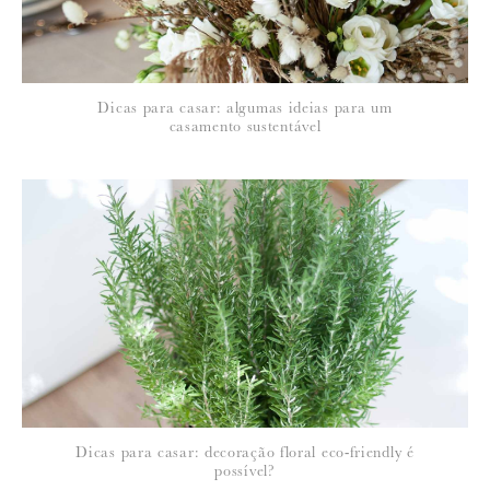
*
NOME
:
*
Dicas para casar: algumas ideias para um
EMAIL
:
casamento sustentável
Para saber como tratamos e protegemos os seus dados, leia a nossa
política de privacidade
Dicas para casar: decoração floral eco-friendly é
possível?