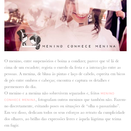
ANUNCIE CONNOSCO
O menino, entre suspensórios e boina a condizer, parece que vê lá de
cima de um escadote; regista o enredo da festa e a interacção entre as
pessoas. A menina, de blusa às pintas e laço de cabelo, espreita em bicos
de pés entre ombros e cabeças; encontra e captura os detalhes e
pormenores do dia.
O menino e a menina não sobrevivem separados e, feitos
MENINO
, fotografam outros meninos que também não. Fazem-
CONHECE MENINA
no discretamente, evitando poses ou situações de “olha o passarinho”.
Em vez disso, dedicam todos os seus esforços ao retrato da cumplicidade
dos olhares, ao brilho das expressões livres e àquela lágrima que teima
em fugir.