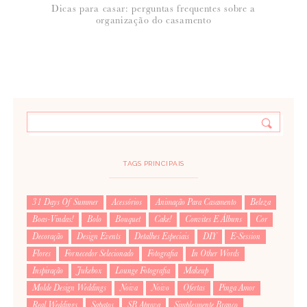
Dicas para casar: perguntas frequentes sobre a
organização do casamento
TAGS PRINCIPAIS
31 Days Of Summer
Acessórios
Animação Para Casamento
Beleza
Boas-Vindas!
Bolo
Bouquet
Cake!
Convites E Álbuns
Cor
Decoração
Design Events
Detalhes Especiais
DIY
E-Session
Flores
Fornecedor Selecionado
Fotografia
In Other Words
Inspiração
Jukebox
Lounge Fotografia
Makeup
Molde Design Weddings
Noiva
Noivo
Ofertas
Pinga Amor
Real Weddings
Sapatos
SB Aprova
Simplesmente Branco