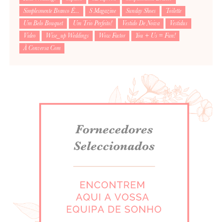
Simplesmente Branco É...
S Magazine
Sunday Shoes
Toilette
Um Belo Bouquet
Um Trio Perfeito!
Vestido De Noiva
Vestidus
Video
Wise_up Weddings
Wow Factor
You + Us = Fun!
À Conversa Com