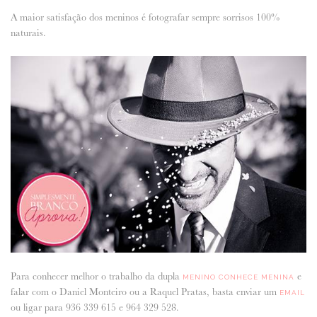
A maior satisfação dos meninos é fotografar sempre sorrisos 100%
naturais.
Para conhecer melhor o trabalho da dupla
e
MENINO CONHECE MENINA
falar com o Daniel Monteiro ou a Raquel Pratas, basta enviar um
EMAIL
ou ligar para 936 339 615 e 964 329 528.