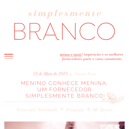
INICIO
•
21 de Maio de 2013
Susana Pinto
MENINO CONHECE MENINA,
BLOG
UM FORNECEDOR
MELHOR INSPIRAÇÃO
SIMPLESMENTE BRANCO
ENTREVISTAS
+
+
REAL WEDDINGS & EDITORIAIS
Fornecedor Selecionado
Fotografia
SB Aprova
CASAVA-ME AQUI!
FORNECEDORES RECOMENDADOS