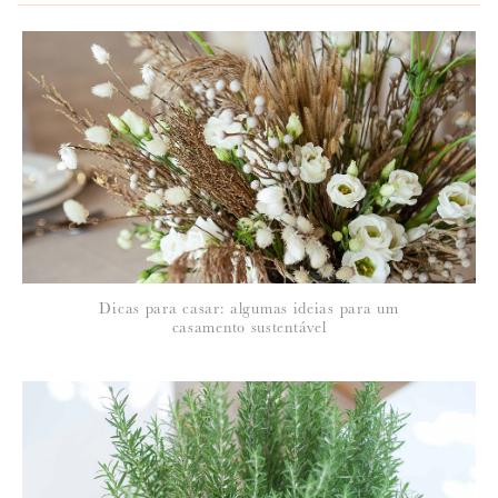
*
NOME
:
*
Dicas para casar: algumas ideias para um
EMAIL
:
casamento sustentável
Para saber como tratamos e protegemos os seus dados, leia a nossa
política de privacidade