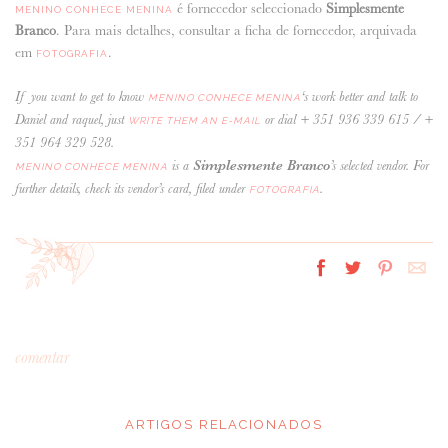
é fornecedor seleccionado
Simplesmente
MENINO CONHECE MENINA
Branco
. Para mais detalhes, consultar a ficha de fornecedor, arquivada
em
.
FOTOGRAFIA
If you want to get to know
‘s work better and talk to
MENINO CONHECE MENINA
Daniel and raquel, just
or dial + 351 936 339 615 / +
WRITE THEM AN E-MAIL
351 964 329 528.
Simplesmente Branco
is a
’s selected vendor. For
MENINO CONHECE MENINA
further details, check its vendor’s card, filed under
.
FOTOGRAFIA
comentar
ARTIGOS RELACIONADOS
*
MENSAGEM
: