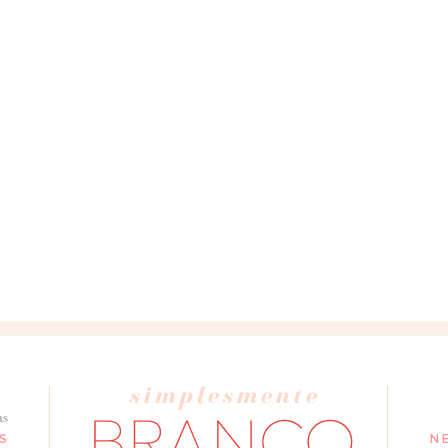
as
S
N