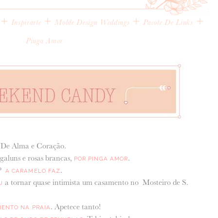
+
+
+
+
Inspirarte
Molde Design Weddings
Pacote De Links
Pinga Amor
a De Alma e Coração.
ogaluns e rosas brancas,
.
POR PINGA AMOR
o?
.
A CARAMELO FAZ
a tornar quase intimista um casamento no Mosteiro de S.
U
. Apetece tanto!
ENTO NA PRAIA