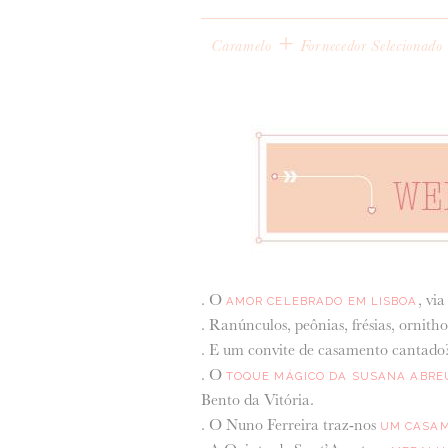
+
Caramelo
Fornecedor Selecionado
. O
, vi
AMOR CELEBRADO EM LISBOA
. Ranúnculos, peônias, frésias, ornith
. E um convite de casamento cantad
. O
TOQUE MÁGICO DA SUSANA ABRE
Bento da Vitória.
. O Nuno Ferreira traz-nos
UM CASAM