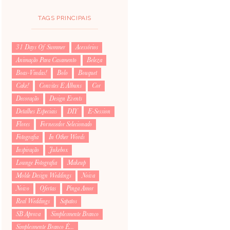
TAGS PRINCIPAIS
31 Days Of Summer
Acessórios
Animação Para Casamento
Beleza
Boas-Vindas!
Bolo
Bouquet
Cake!
Convites E Álbuns
Cor
Decoração
Design Events
Detalhes Especiais
DIY
E-Session
Flores
Fornecedor Selecionado
Fotografia
In Other Words
Inspiração
Jukebox
Lounge Fotografia
Makeup
Molde Design Weddings
Noiva
Noivo
Ofertas
Pinga Amor
Real Weddings
Sapatos
SB Aprova
Simplesmente Branco
Simplesmente Branco É...