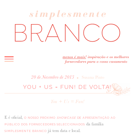
INICIO
•
20 de Novembro de 2013
Susana Pinto
YOU + US = FUN! DE VOLTA!
BLOG
MELHOR INSPIRAÇÃO
You + Us = Fun!
ENTREVISTAS
REAL WEDDINGS & EDITORIAIS
E é oficial,
O NOSSO PRÓXIMO
SHOWCASE
DE APRESENTAÇÃO AO
CASAVA-ME AQUI!
da família
PÚBLICO DOS FORNECEDORES SELECCIONADOS
já tem data e local.
SIMPLESMENTE BRANCO
FORNECEDORES RECOMENDADOS