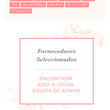
Video
Wise_up Weddings
Wow Factor
You + Us = Fun!
À Conversa Com