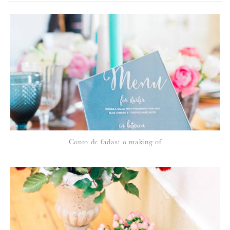
*
NOME
:
*
Conto de fadas: o making of
EMAIL
:
Para saber como tratamos e protegemos os seus dados, leia a nossa
política de privacidade