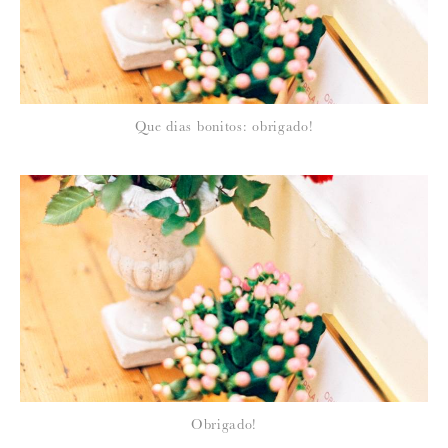
20 de Novembro de 2013
ELSA SILVA
Olá
Não vai participar nenhuma maquilhdora
Que dias bonitos: obrigado!
(Jenny Makeup land)??
Beijo**
20 de Novembro de 2013
SUSANA
Olá Elsa, a Jenny não vai estar, não, tinha uma formação agendada
neste dia e não foi possível trocar
21 de Novembro de 2013
ELSA SILVA
Obrigada pela resposta
Obrigado!