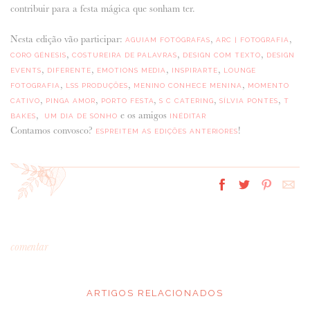
contribuir para a festa mágica que sonham ter.
Nesta edição vão participar:
,
,
AGUIAM FOTÓGRAFAS
ARC | FOTOGRAFIA
,
,
,
CORO GÉNESIS
COSTUREIRA DE PALAVRAS
DESIGN COM TEXTO
DESIGN
,
,
,
,
EVENTS
DIFERENTE
EMOTIONS MEDIA
INSPIRARTE
LOUNGE
,
,
,
FOTOGRAFIA
LSS PRODUÇÕES
MENINO CONHECE MENINA
MOMENTO
,
,
,
,
,
CATIVO
PINGA AMOR
PORTO FESTA
S C CATERING
SÍLVIA PONTES
T
,
e os amigos
BAKES
UM DIA DE SONHO
INÉDITAR
Contamos convosco?
!
ESPREITEM AS EDIÇÕES ANTERIORES
comentar
ARTIGOS RELACIONADOS
*
MENSAGEM
: