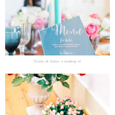
*
NOME
:
*
Conto de fadas: o making of
EMAIL
:
Para saber como tratamos e protegemos os seus dados, leia a nossa
política de privacidade