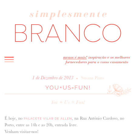
INICIO
•
1 de Dezembro de 2013
Susana Pinto
YOU+US=FUN!
BLOG
MELHOR INSPIRAÇÃO
You + Us = Fun!
ENTREVISTAS
REAL WEDDINGS & EDITORIAIS
É hoje, no
, na Rua António Cardoso, no
PALACETE VILAR DE ALLEN
CASAVA-ME AQUI!
Porto, entre as 14h e as 20h, entrada livre.
Venham visitar-nos!
FORNECEDORES RECOMENDADOS