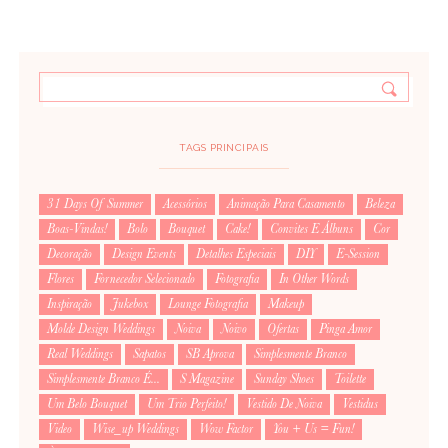
TAGS PRINCIPAIS
31 Days Of Summer
Acessórios
Animação Para Casamento
Beleza
Boas-Vindas!
Bolo
Bouquet
Cake!
Convites E Álbuns
Cor
Decoração
Design Events
Detalhes Especiais
DIY
E-Session
Flores
Fornecedor Selecionado
Fotografia
In Other Words
Inspiração
Jukebox
Lounge Fotografia
Makeup
Molde Design Weddings
Noiva
Noivo
Ofertas
Pinga Amor
Real Weddings
Sapatos
SB Aprova
Simplesmente Branco
Simplesmente Branco É...
S Magazine
Sunday Shoes
Toilette
Um Belo Bouquet
Um Trio Perfeito!
Vestido De Noiva
Vestidus
Video
Wise_up Weddings
Wow Factor
You + Us = Fun!