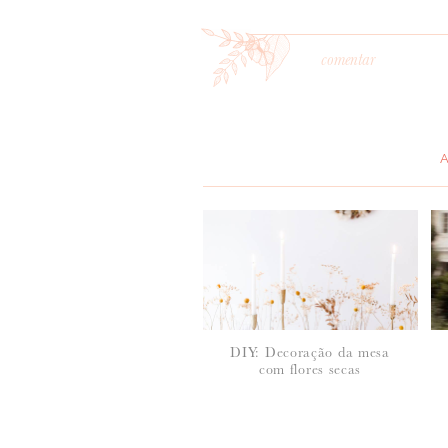
comentar
*
MENSAGEM
:
DIY: Decoração da mesa
com flores secas
*
NOME
: