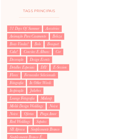
TAGS PRINCIPAIS
31 Days Of Summer
Acessórios
Animação Para Casamento
Beleza
Boas-Vindas!
Bolo
Bouquet
Cake!
Convites E Álbuns
Cor
Decoração
Design Events
Detalhes Especiais
DIY
E-Session
Flores
Fornecedor Selecionado
Fotografia
In Other Words
Inspiração
Jukebox
Lounge Fotografia
Makeup
Molde Design Weddings
Noiva
Noivo
Ofertas
Pinga Amor
Real Weddings
Sapatos
SB Aprova
Simplesmente Branco
Simplesmente Branco É...