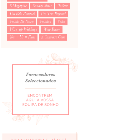
S Magazine
Sunday Shoes
Toilette
Um Belo Bouquet
Um Trio Perfeito!
Vestido De Noiva
Vestidus
Video
Wise_up Weddings
Wow Factor
You + Us = Fun!
À Conversa Com