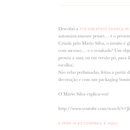
Descobri a
THE GREATEST CANDLE I
automáticamente pensei… é o presente
Criada pelo Mário Silva, o intuito é gl
com sucesso)… e o resultado? Um objec
pronta a usar, ou em versão pó, para 
escolha).
São velas perfumadas, feitas a partir 
decoração e com um packaging bonit
O Mário Silva explica-vos!
http://www.youtube.com/watch?v=
E PARA IR ÀS COMPRAS, É AQUI!