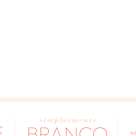
as
S
N