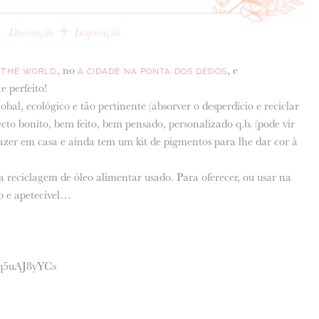
+
Decoração
Inspiração
, no
, e
N THE WORLD
A CIDADE NA PONTA DOS DEDOS
 perfeito!
obal, ecológico e tão pertinente (absorver o desperdício e reciclar
to bonito, bem feito, bem pensado, personalizado q.b. (pode vir
fazer em casa e ainda tem um kit de pigmentos para lhe dar cor à
da reciclagem de óleo alimentar usado. Para oferecer, ou usar na
o e apetecível…
Jq5uAJ8yYCs