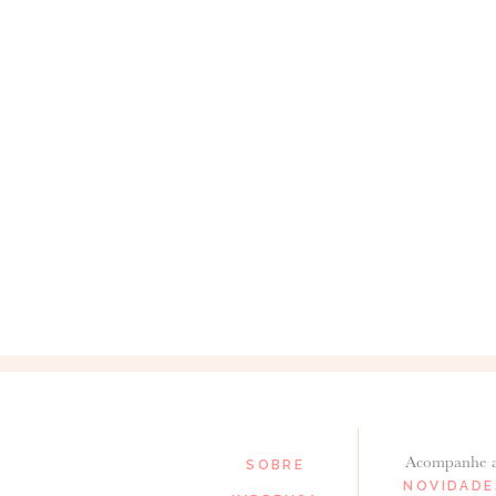
Para saber como tratamos e protegemos os 
Acompanhe 
SOBRE
NOVIDADE