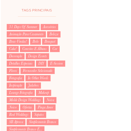
TAGS PRINCIPAIS
31 Days Of Summer
Acessórios
Animação Para Casamento
Beleza
Boas-Vindas!
Bolo
Bouquet
Cake!
Convites E Álbuns
Cor
Decoração
Design Events
Detalhes Especiais
DIY
E-Session
Flores
Fornecedor Selecionado
Fotografia
In Other Words
Inspiração
Jukebox
Lounge Fotografia
Makeup
Molde Design Weddings
Noiva
Noivo
Ofertas
Pinga Amor
Real Weddings
Sapatos
SB Aprova
Simplesmente Branco
Simplesmente Branco É...