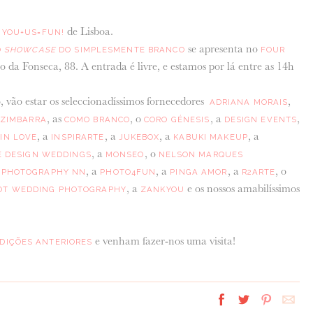
o
de Lisboa.
YOU+US=FUN!
se apresenta no
O
SHOWCASE
DO SIMPLESMENTE BRANCO
FOUR
 da Fonseca, 88. A entrada é livre, e estamos por lá entre as 14h
, vão estar os seleccionadíssimos fornecedores
,
ADRIANA MORAIS
, as
, o
, a
,
 ZIMBARRA
COMO BRANCO
CORO GÉNESIS
DESIGN EVENTS
a
, a
, a
, a
, a
IN LOVE
INSPIRARTE
JUKEBOX
KABUKI MAKEUP
, a
, o
 DESIGN WEDDINGS
MONSEO
NELSON MARQUES
s
, a
, a
, a
, o
PHOTOGRAPHY NN
PHOTO4FUN
PINGA AMOR
R2ARTE
, a
e os nossos amabilíssimos
OT WEDDING PHOTOGRAPHY
ZANKYOU
e venham fazer-nos uma visita!
EDIÇÕES ANTERIORES