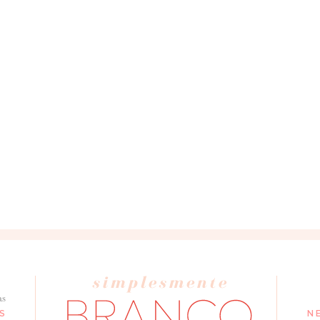
seus dados, leia a nossa
política de privacidade
as
S
N