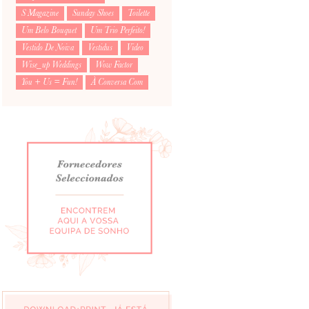
S Magazine
Sunday Shoes
Toilette
Um Belo Bouquet
Um Trio Perfeito!
Vestido De Noiva
Vestidus
Video
Wise_up Weddings
Wow Factor
You + Us = Fun!
À Conversa Com