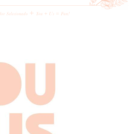
+
dor Selecionado
You + Us = Fun!