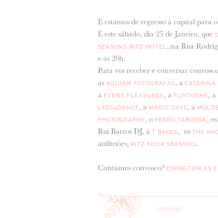
E estamos de regresso à capital para 
É este sábado, dia 25 de Janeiro, que
, na Rua Rodrigo
SEASONS RITZ HOTEL
e as 20h.
Para vos receber e conversar convosco
as
, a
AGUIAM FOTÓGRAFAS
CATARINA
a
, a
, 
EVENT PLEASURES
FUNTOCHE
, a
, a
LEDS4DANCE
MAGIC DAYS
MOLDE
, o
, o
PHOTOGRAPHY
PEDRO TABORDA
Rui Barros DJ, a
, os
T BAKES
THE KN
anfitriões,
.
RITZ FOUR SEASONS
Contamos convosco?
ESPREITEM AS 
comentar