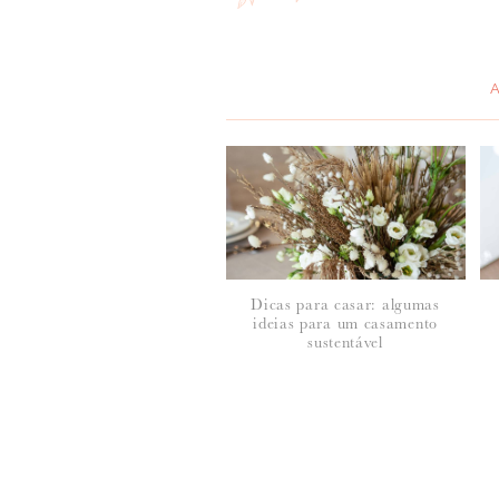
*
MENSAGEM
:
Dicas para casar: algumas
ideias para um casamento
*
NOME
:
sustentável
*
EMAIL
: