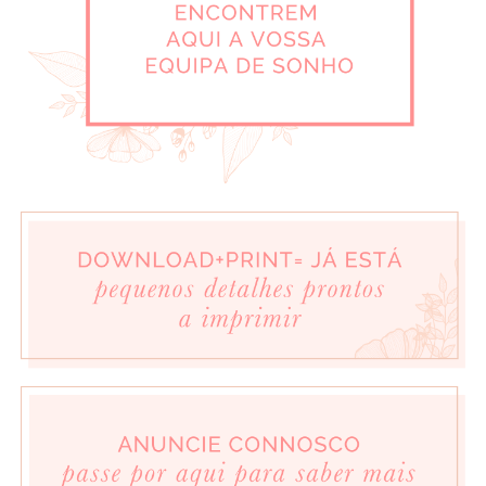
3 de Fevereiro de 2014
SARA CANGUEIRO
Faz-me falta porque ainda não tenho nenhum de 2014 assim tão
giro!!!
3 de Fevereiro de 2014
RITA GRAÇA
Preciso deste calendário para registar a contagem decrescente até à
data do meu casamento, em Outubro.
Ainda faltam alguns meses, mas há muita coisa para preparar e o
tempo tem que ser o meu melhor amigo!
O ano já vai ser fantástico e na vossa companhia será ainda mais!
3 de Fevereiro de 2014
ANABELA FERNANDES
Preciso deste calendário para poder assinalar e comemorar os dias
mais felizes deste ano com muito amor e repletos de paixão!