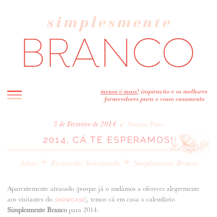
INICIO
•
3 de Fevereiro de 2014
Susana Pinto
2014, CÁ TE ESPERAMOS!
BLOG
MELHOR INSPIRAÇÃO
+
+
Adoro
Fornecedor Selecionado
Simplesmente Branco
ENTREVISTAS
REAL WEDDINGS & EDITORIAIS
Aparentemente atrasado (porque já o andámos a oferecer alegremente
CASAVA-ME AQUI!
aos visitantes do
), temos cá em casa o calendário
SHOWCASE
Simplesmente Branco
para 2014.
FORNECEDORES RECOMENDADOS