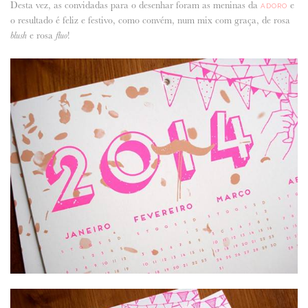
Desta vez, as convidadas para o desenhar foram as meninas da
e
ADORO
o resultado é feliz e festivo, como convém, num mix com graça, de rosa
ANUNCIE CONNOSCO
e rosa
!
blush
fluo