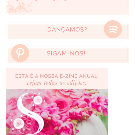
3 de Fevereiro de 2014
JOANA MORENO
Faz-me falta porque ADORO!
3 de Fevereiro de 2014
SOFIA GARIM
Não há como ter um calendário em papel, e não electrônico pois
gosto de personalizar os eventos de cada dia, ora com um coração
(dia dos namorados), ora com um anel (dia de casamento), ora com
coroa (dia de aniversário do maridão), ora com folhas (dias de
reunião), ora com perú (banquete de familia), … tudo para ficar com
a minha cara
3 de Fevereiro de 2014
CRISTINA MARTINS
Este calendário faz-me falta, porque 2014 é que vai ser o ano!!!
e para me inspirar