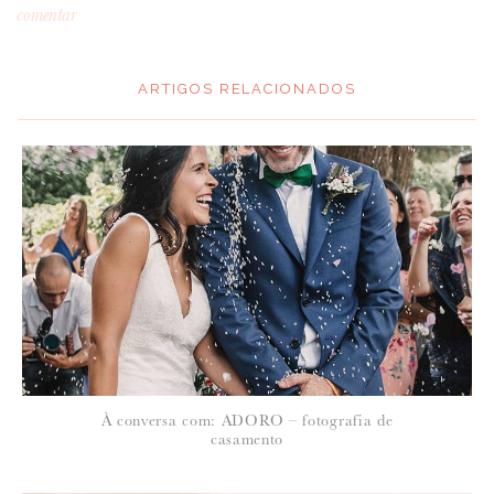
comentar
ARTIGOS RELACIONADOS
*
MENSAGEM
:
*
NOME
:
*
À conversa com: ADORO – fotografia de
EMAIL
:
casamento