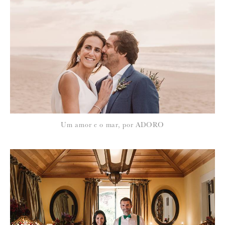
Para saber como tratamos e protegemos os seus dados, leia a nossa
política de privacidade
3 de Fevereiro de 2014
ANDREA PORTUGAL DEVEZA
é que nem pensem em não guardar um para mim, vou aí busca-lo se
tiver que ser… lol é lindo e eu preciso de um, vai direitinho para a
loja mais querida do bairro!!
Um amor e o mar, por ADORO
3 de Fevereiro de 2014
JO FILIPA
este calendario vai-me lembrar das 365 hipoteses que tenho de ser
mais feliz!
3 de Fevereiro de 2014
ALICE