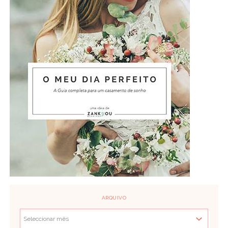
“adoro”!
beijinhos doces e obrigada!
3 de Fevereiro de 2014
ANA CURADO
Giro giro giro! Preciso deste calendário porque 2014 vai ser o meu
ano e nada como um calendário giro para assinalar a data
3 de Fevereiro de 2014
NEUSA GONÇALVES
Adorava receber este vosso miminho! 1.º porque é girissimo, tem as
minhas cores favoritas e iria salpicar de côr o meu cantinho de
trabalho e 2.º porque me lembraria todos os dias que existe quem
torne realidade um dia de sonho….
ARQUIVO
3 de Fevereiro de 2014
ANA