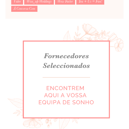
Video
Wise_up Weddings
Wow Factor
You + Us = Fun!
À Conversa Com