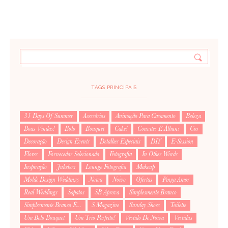
TAGS PRINCIPAIS
31 Days Of Summer
Acessórios
Animação Para Casamento
Beleza
Boas-Vindas!
Bolo
Bouquet
Cake!
Convites E Álbuns
Cor
Decoração
Design Events
Detalhes Especiais
DIY
E-Session
Flores
Fornecedor Selecionado
Fotografia
In Other Words
Inspiração
Jukebox
Lounge Fotografia
Makeup
Molde Design Weddings
Noiva
Noivo
Ofertas
Pinga Amor
Real Weddings
Sapatos
SB Aprova
Simplesmente Branco
Simplesmente Branco É...
S Magazine
Sunday Shoes
Toilette
Um Belo Bouquet
Um Trio Perfeito!
Vestido De Noiva
Vestidus