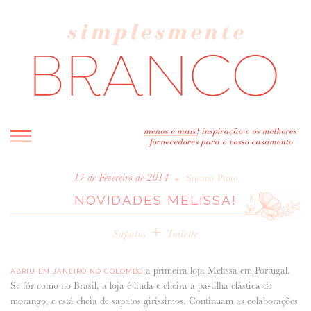
INICIO
•
17 de Fevereiro de 2014
Susana Pinto
NOVIDADES MELISSA!
BLOG
MELHOR INSPIRAÇÃO
+
Sapatos
Toilette
ENTREVISTAS
REAL WEDDINGS & EDITORIAIS
a primeira loja Melissa em Portugal.
ABRIU EM JANEIRO NO COLOMBO
CASAVA-ME AQUI!
Se fôr como no Brasil, a loja é linda e cheira a pastilha elástica de
morango, e está cheia de sapatos giríssimos. Continuam as colaborações
FORNECEDORES RECOMENDADOS