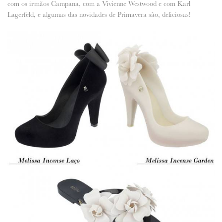
com os irmãos Campana, com a Vivienne Westwood e com Karl
Lagerfeld, e algumas das novidades de Primavera são, deliciosas!
ANUNCIE CONNOSCO