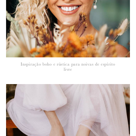
*
NOME
:
*
Inspiração boho e rústica para noivas de espírito
EMAIL
:
livre
Para saber como tratamos e protegemos os seus dados, leia a nossa
política de privacidade