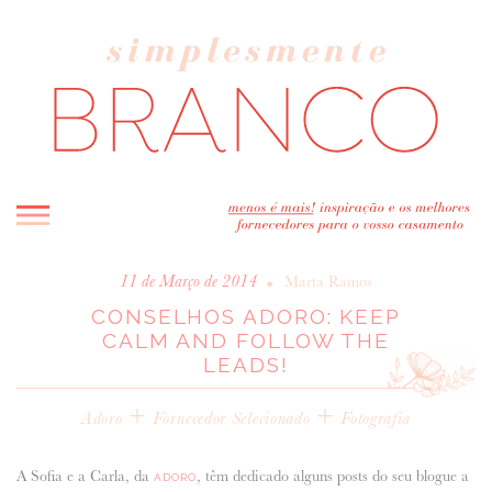
INICIO
•
11 de Março de 2014
Marta Ramos
CONSELHOS ADORO: KEEP
BLOG
CALM AND FOLLOW THE
MELHOR INSPIRAÇÃO
LEADS!
ENTREVISTAS
+
+
REAL WEDDINGS & EDITORIAIS
Adoro
Fornecedor Selecionado
Fotografia
CASAVA-ME AQUI!
A Sofia e a Carla, da
, têm dedicado alguns posts do seu blogue a
ADORO
FORNECEDORES RECOMENDADOS