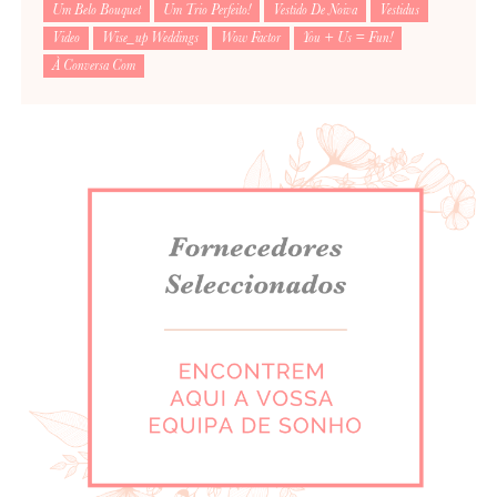
Um Belo Bouquet
Um Trio Perfeito!
Vestido De Noiva
Vestidus
Video
Wise_up Weddings
Wow Factor
You + Us = Fun!
À Conversa Com