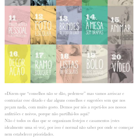
«Dizem que “conselhos não se dão, pedem-se” mas vamos arriscar e
contrariar esse ditado e dar alguns conselhos e sugestões sem que nos
peçam nada, com muito gosto. Demos por nós a repeti-los aos nossos
anfitriões e noivos, porque não partilhá-los aqui?
Não é todos os dias que se organizam festejos e casamentos (estes
idealmente uma só vez), por isso é normal não saber por onde se começar
nem estabelecer prioridades.