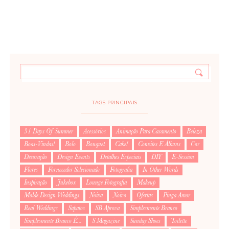
TAGS PRINCIPAIS
31 Days Of Summer
Acessórios
Animação Para Casamento
Beleza
Boas-Vindas!
Bolo
Bouquet
Cake!
Convites E Álbuns
Cor
Decoração
Design Events
Detalhes Especiais
DIY
E-Session
Flores
Fornecedor Selecionado
Fotografia
In Other Words
Inspiração
Jukebox
Lounge Fotografia
Makeup
Molde Design Weddings
Noiva
Noivo
Ofertas
Pinga Amor
Real Weddings
Sapatos
SB Aprova
Simplesmente Branco
Simplesmente Branco É...
S Magazine
Sunday Shoes
Toilette