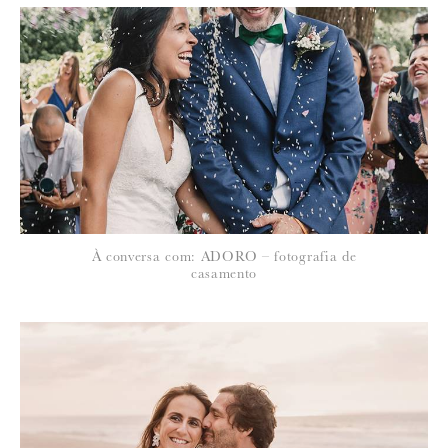
*
NOME
:
*
À conversa com: ADORO – fotografia de
EMAIL
:
casamento
Para saber como tratamos e protegemos os seus dados, leia a nossa
política de privacidade