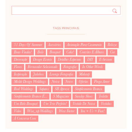
TAGS PRINCIPAIS
31 Days Of Summer
Acessórios
Animação Para Casamento
Beleza
Boas-Vindas!
Bolo
Bouquet
Cake!
Convites E Álbuns
Cor
Decoração
Design Events
Detalhes Especiais
DIY
E-Session
Flores
Fornecedor Selecionado
Fotografia
In Other Words
Inspiração
Jukebox
Lounge Fotografia
Makeup
Molde Design Weddings
Noiva
Noivo
Ofertas
Pinga Amor
Real Weddings
Sapatos
SB Aprova
Simplesmente Branco
Simplesmente Branco É...
S Magazine
Sunday Shoes
Toilette
Um Belo Bouquet
Um Trio Perfeito!
Vestido De Noiva
Vestidus
Video
Wise_up Weddings
Wow Factor
You + Us = Fun!
À Conversa Com