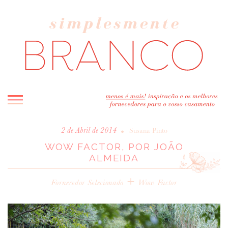
INICIO
•
2 de Abril de 2014
Susana Pinto
WOW FACTOR, POR JOÃO
BLOG
ALMEIDA
MELHOR INSPIRAÇÃO
ENTREVISTAS
+
Fornecedor Selecionado
Wow Factor
REAL WEDDINGS & EDITORIAIS
CASAVA-ME AQUI!
FORNECEDORES RECOMENDADOS