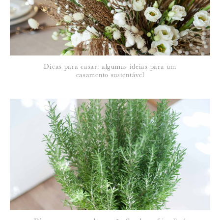
*
NOME
:
*
Dicas para casar: algumas ideias para um
EMAIL
:
casamento sustentável
Para saber como tratamos e protegemos os seus dados, leia a nossa
política de privacidade
2 de Abril de 2014
PEDRO BENTO
Belas imagens João…os meus Parabéns!
PB