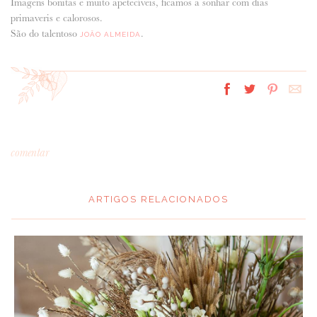
Imagens bonitas e muito apetecíveis, ficamos a sonhar com dias
primaveris e calorosos.
São do talentoso
.
JOÃO ALMEIDA
comentar
ARTIGOS RELACIONADOS
*
MENSAGEM
: