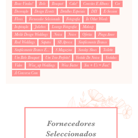
Boas-Vindas!
Bolo
Bouquet
Cake!
Convites E Álbuns
Cor
Decoração
Design Events
Detalhes Especiais
DIY
E-Session
Flores
Fornecedor Selecionado
Fotografia
In Other Words
Inspiração
Jukebox
Lounge Fotografia
Makeup
Molde Design Weddings
Noiva
Noivo
Ofertas
Pinga Amor
Real Weddings
Sapatos
SB Aprova
Simplesmente Branco
Simplesmente Branco É...
S Magazine
Sunday Shoes
Toilette
Um Belo Bouquet
Um Trio Perfeito!
Vestido De Noiva
Vestidus
Video
Wise_up Weddings
Wow Factor
You + Us = Fun!
À Conversa Com