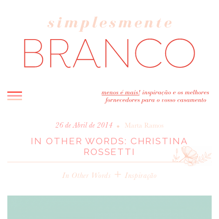
INICIO
•
26 de Abril de 2014
Marta Ramos
IN OTHER WORDS: CHRISTINA
BLOG
ROSSETTI
MELHOR INSPIRAÇÃO
ENTREVISTAS
+
In Other Words
Inspiração
REAL WEDDINGS & EDITORIAIS
CASAVA-ME AQUI!
FORNECEDORES RECOMENDADOS