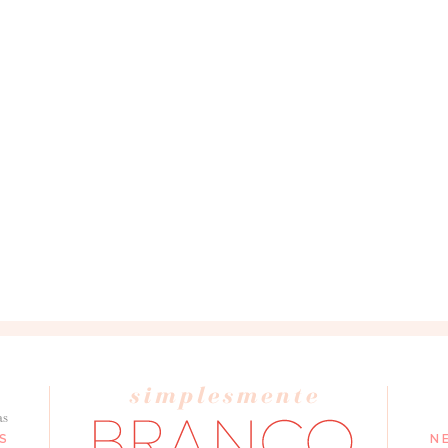
as
S
N