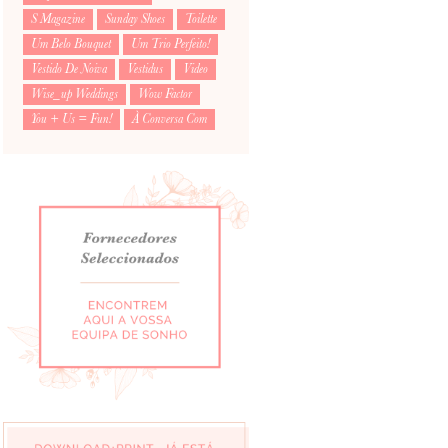
S Magazine
Sunday Shoes
Toilette
Um Belo Bouquet
Um Trio Perfeito!
Vestido De Noiva
Vestidus
Video
Wise_up Weddings
Wow Factor
You + Us = Fun!
À Conversa Com