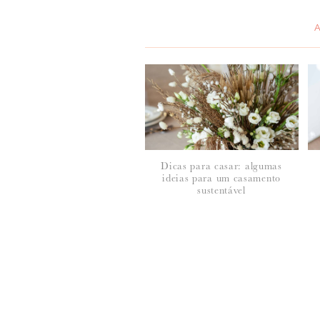
*
MENSAGEM
:
Dicas para casar: algumas
ideias para um casamento
*
NOME
:
sustentável
*
EMAIL
: