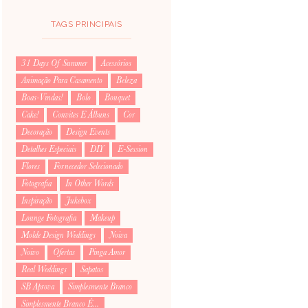
TAGS PRINCIPAIS
31 Days Of Summer
Acessórios
Animação Para Casamento
Beleza
Boas-Vindas!
Bolo
Bouquet
Cake!
Convites E Álbuns
Cor
Decoração
Design Events
Detalhes Especiais
DIY
E-Session
Flores
Fornecedor Selecionado
Fotografia
In Other Words
Inspiração
Jukebox
Lounge Fotografia
Makeup
Molde Design Weddings
Noiva
Noivo
Ofertas
Pinga Amor
Real Weddings
Sapatos
SB Aprova
Simplesmente Branco
Simplesmente Branco É...