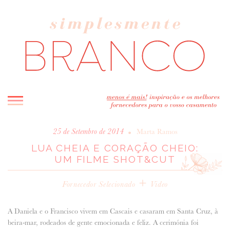
INICIO
•
25 de Setembro de 2014
Marta Ramos
LUA CHEIA E CORAÇÃO CHEIO:
BLOG
UM FILME SHOT&CUT
MELHOR INSPIRAÇÃO
ENTREVISTAS
+
Fornecedor Selecionado
Video
REAL WEDDINGS & EDITORIAIS
CASAVA-ME AQUI!
A Daniela e o Francisco vivem em Cascais e casaram em Santa Cruz, à
beira-mar, rodeados de gente emocionada e feliz. A cerimónia foi
FORNECEDORES RECOMENDADOS