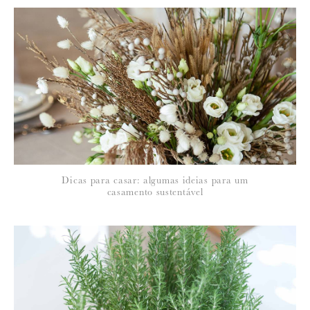
*
NOME
:
*
Dicas para casar: algumas ideias para um
EMAIL
:
casamento sustentável
Para saber como tratamos e protegemos os seus dados, leia a nossa
política de privacidade