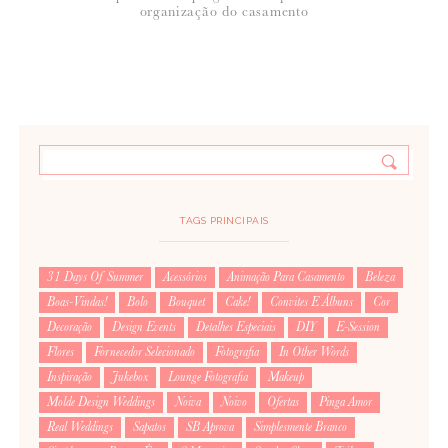
organização do casamento
TAGS PRINCIPAIS
31 Days Of Summer
Acessórios
Animação Para Casamento
Beleza
Boas-Vindas!
Bolo
Bouquet
Cake!
Convites E Álbuns
Cor
Decoração
Design Events
Detalhes Especiais
DIY
E-Session
Flores
Fornecedor Selecionado
Fotografia
In Other Words
Inspiração
Jukebox
Lounge Fotografia
Makeup
Molde Design Weddings
Noiva
Noivo
Ofertas
Pinga Amor
Real Weddings
Sapatos
SB Aprova
Simplesmente Branco