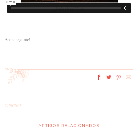
Aconchegante!
comentar
ARTIGOS RELACIONADOS
*
MENSAGEM
: