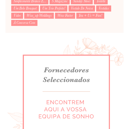
Simplesmente Branco É...
S Magazine
Sunday Shoes
Toilette
Um Belo Bouquet
Um Trio Perfeito!
Vestido De Noiva
Vestidus
Video
Wise_up Weddings
Wow Factor
You + Us = Fun!
À Conversa Com