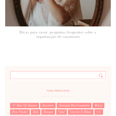
Dicas para casar: perguntas frequentes sobre a
organização do casamento
TAGS PRINCIPAIS
31 Days Of Summer
Acessórios
Animação Para Casamento
Beleza
Boas-Vindas!
Bolo
Bouquet
Cake!
Convites E Álbuns
Cor