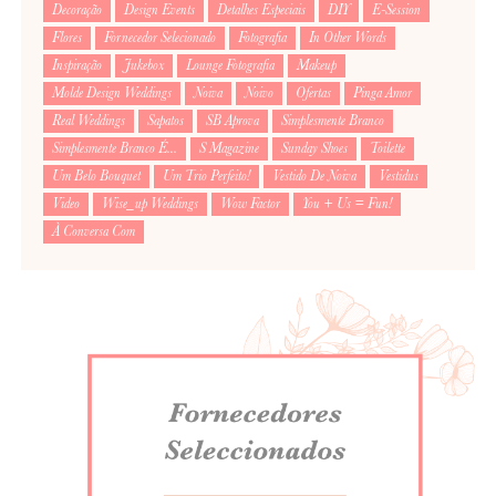
Decoração
Design Events
Detalhes Especiais
DIY
E-Session
Flores
Fornecedor Selecionado
Fotografia
In Other Words
Inspiração
Jukebox
Lounge Fotografia
Makeup
Molde Design Weddings
Noiva
Noivo
Ofertas
Pinga Amor
Real Weddings
Sapatos
SB Aprova
Simplesmente Branco
Simplesmente Branco É...
S Magazine
Sunday Shoes
Toilette
Um Belo Bouquet
Um Trio Perfeito!
Vestido De Noiva
Vestidus
Video
Wise_up Weddings
Wow Factor
You + Us = Fun!
À Conversa Com