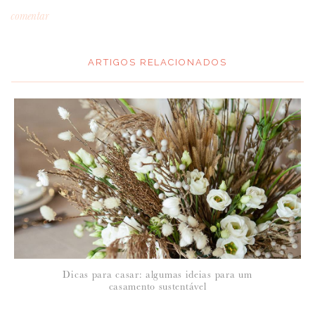
comentar
ARTIGOS RELACIONADOS
*
MENSAGEM
:
*
NOME
:
*
Dicas para casar: algumas ideias para um
EMAIL
:
casamento sustentável