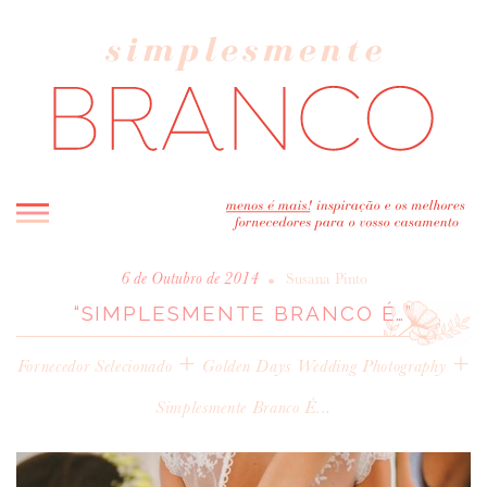
INICIO
•
6 de Outubro de 2014
Susana Pinto
“SIMPLESMENTE BRANCO É…”
BLOG
MELHOR INSPIRAÇÃO
+
+
Fornecedor Selecionado
Golden Days Wedding Photography
ENTREVISTAS
Simplesmente Branco É...
REAL WEDDINGS & EDITORIAIS
CASAVA-ME AQUI!
FORNECEDORES RECOMENDADOS