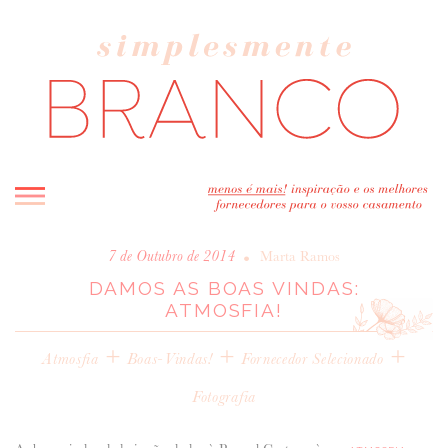
INICIO
•
7 de Outubro de 2014
Marta Ramos
DAMOS AS BOAS VINDAS:
BLOG
ATMOSFIA!
MELHOR INSPIRAÇÃO
+
ENTREVISTAS
+
+
Atmosfia
Boas-Vindas!
Fornecedor Selecionado
REAL WEDDINGS & EDITORIAIS
Fotografia
CASAVA-ME AQUI!
FORNECEDORES RECOMENDADOS