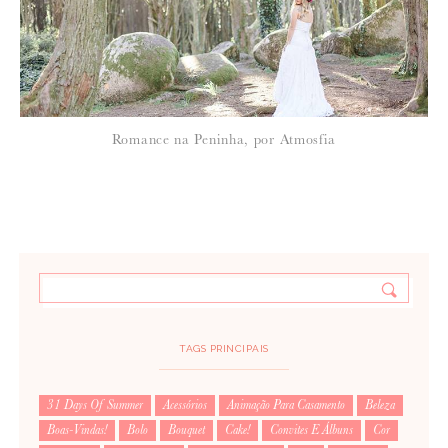
Romance na Peninha, por Atmosfia
TAGS PRINCIPAIS
31 Days Of Summer
Acessórios
Animação Para Casamento
Beleza
Boas-Vindas!
Bolo
Bouquet
Cake!
Convites E Álbuns
Cor