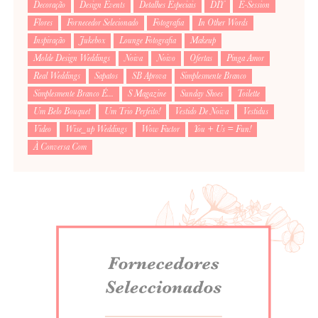
Decoração
Design Events
Detalhes Especiais
DIY
E-Session
Flores
Fornecedor Selecionado
Fotografia
In Other Words
Inspiração
Jukebox
Lounge Fotografia
Makeup
Molde Design Weddings
Noiva
Noivo
Ofertas
Pinga Amor
Real Weddings
Sapatos
SB Aprova
Simplesmente Branco
Simplesmente Branco É...
S Magazine
Sunday Shoes
Toilette
Um Belo Bouquet
Um Trio Perfeito!
Vestido De Noiva
Vestidus
Video
Wise_up Weddings
Wow Factor
You + Us = Fun!
À Conversa Com