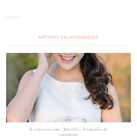
comentar
ARTIGOS RELACIONADOS
*
MENSAGEM
:
*
NOME
:
*
À conversa com: Atmosfia, fotografia de
EMAIL
:
casamento