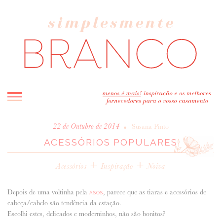
INICIO
•
22 de Outubro de 2014
Susana Pinto
ACESSÓRIOS POPULARES
BLOG
MELHOR INSPIRAÇÃO
+
+
Acessórios
Inspiração
Noiva
ENTREVISTAS
REAL WEDDINGS & EDITORIAIS
Depois de uma voltinha pela
, parece que as tiaras e acessórios de
ASOS
CASAVA-ME AQUI!
cabeça/cabelo são tendência da estação.
Escolhi estes, delicados e moderninhos, não são bonitos?
FORNECEDORES RECOMENDADOS