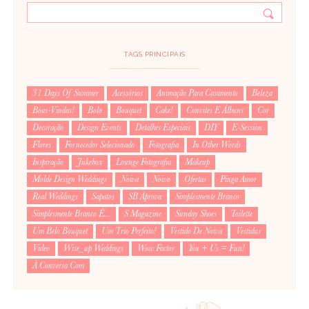
TAGS PRINCIPAIS
31 Days Of Summer
Acessórios
Animação Para Casamento
Beleza
Boas-Vindas!
Bolo
Bouquet
Cake!
Convites E Álbuns
Cor
Decoração
Design Events
Detalhes Especiais
DIY
E-Session
Flores
Fornecedor Selecionado
Fotografia
In Other Words
Inspiração
Jukebox
Lounge Fotografia
Makeup
Molde Design Weddings
Noiva
Noivo
Ofertas
Pinga Amor
Real Weddings
Sapatos
SB Aprova
Simplesmente Branco
Simplesmente Branco É...
S Magazine
Sunday Shoes
Toilette
Um Belo Bouquet
Um Trio Perfeito!
Vestido De Noiva
Vestidus
Video
Wise_up Weddings
Wow Factor
You + Us = Fun!
À Conversa Com