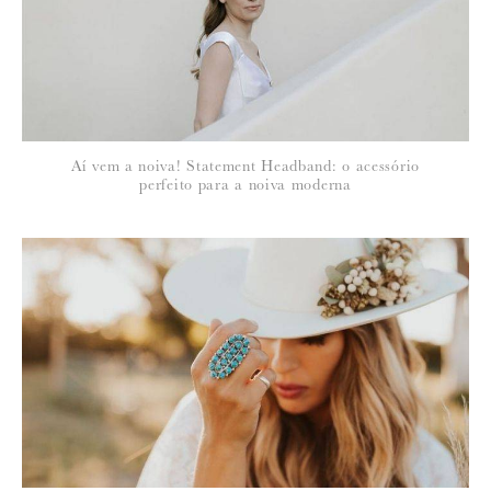
*
NOME
:
*
Aí vem a noiva! Statement Headband: o acessório
EMAIL
:
perfeito para a noiva moderna
Para saber como tratamos e protegemos os seus dados, leia a nossa
política de privacidade