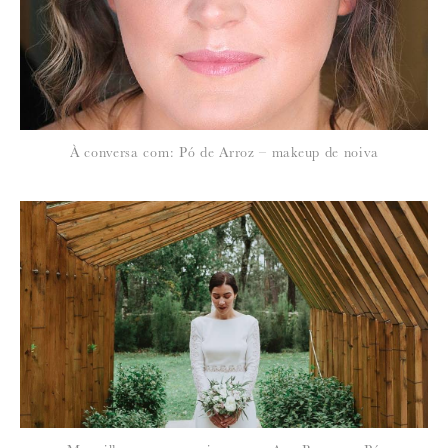
*
NOME
:
*
À conversa com: Pó de Arroz – makeup de noiva
EMAIL
:
Para saber como tratamos e protegemos os seus dados, leia a nossa
política de privacidade