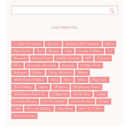
TAGS PRINCIPAIS
31 Days Of Summer
Acessórios
Animação Para Casamento
Beleza
Boas-Vindas!
Bolo
Bouquet
Cake!
Convites E Álbuns
Cor
Decoração
Design Events
Detalhes Especiais
DIY
E-Session
Flores
Fornecedor Selecionado
Fotografia
In Other Words
Inspiração
Jukebox
Lounge Fotografia
Makeup
Molde Design Weddings
Noiva
Noivo
Ofertas
Pinga Amor
Real Weddings
Sapatos
SB Aprova
Simplesmente Branco
Simplesmente Branco É...
S Magazine
Sunday Shoes
Toilette
Um Belo Bouquet
Um Trio Perfeito!
Vestido De Noiva
Vestidus
Video
Wise_up Weddings
Wow Factor
You + Us = Fun!
À Conversa Com