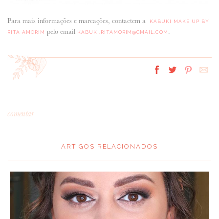
Para mais informações e marcações, contactem a
KABUKI MAKE UP BY
pelo email
.
RITA AMORIM
KABUKI.RITAMORIM@GMAIL.COM
comentar
ARTIGOS RELACIONADOS
*
MENSAGEM
: