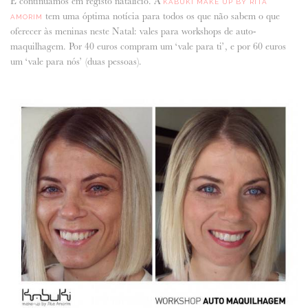
E continuamos em registo natalício. A
KABUKI MAKE UP BY RITA
tem uma óptima notícia para todos os que não sabem o que
AMORIM
ANUNCIE CONNOSCO
oferecer às meninas neste Natal: vales para workshops de auto-
maquilhagem. Por 40 euros compram um ‘vale para ti’, e por 60 euros
um ‘vale para nós’ (duas pessoas).