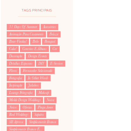
TAGS PRINCIPAIS
31 Days Of Summer
Acessórios
Animação Para Casamento
Beleza
Boas-Vindas!
Bolo
Bouquet
Cake!
Convites E Álbuns
Cor
Decoração
Design Events
Detalhes Especiais
DIY
E-Session
Flores
Fornecedor Selecionado
Fotografia
In Other Words
Inspiração
Jukebox
Lounge Fotografia
Makeup
Molde Design Weddings
Noiva
Noivo
Ofertas
Pinga Amor
Real Weddings
Sapatos
SB Aprova
Simplesmente Branco
Simplesmente Branco É...