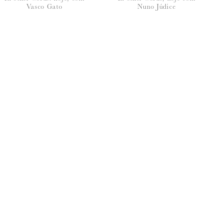
Vasco Gato
Nuno Júdice
seus dados, leia a nossa
política de privacidade