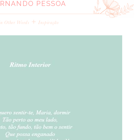
ERNANDO PESSOA
+
In Other Words
Inspiração