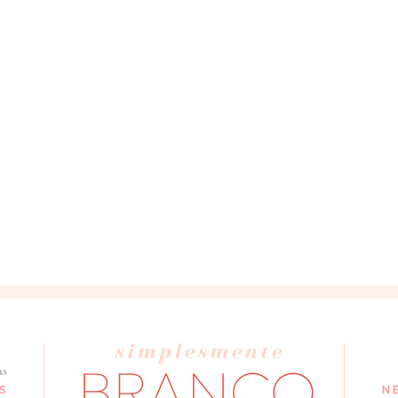
as
S
N