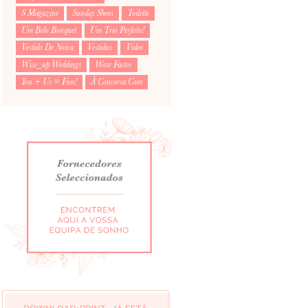
S Magazine
Sunday Shoes
Toilette
Um Belo Bouquet
Um Trio Perfeito!
Vestido De Noiva
Vestidus
Video
Wise_up Weddings
Wow Factor
You + Us = Fun!
À Conversa Com