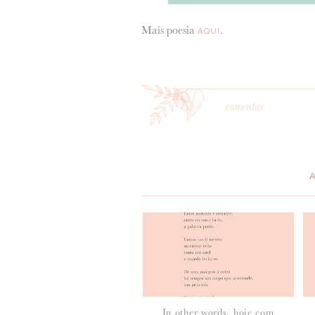
Mais poesia
.
AQUI
comentar
*
MENSAGEM
:
In other words, hoje com