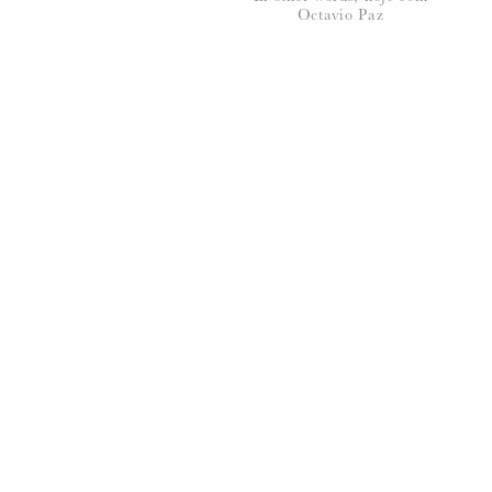
Octavio Paz
*
NOME
:
*
EMAIL
:
Para saber como tratamos e protegemos os 