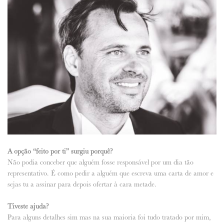
A opção “feito por ti” surgiu porquê?
Não podia conceber que alguém fosse responsável por um dia tão
representativo. É como pedir a alguém que escreva uma carta de amor e
sejas tu a assinar para depois ofertar à cara metade.
Tiveste ajuda?
Para alguns detalhes sim mas na sua maioria foi tudo tratado por mim,