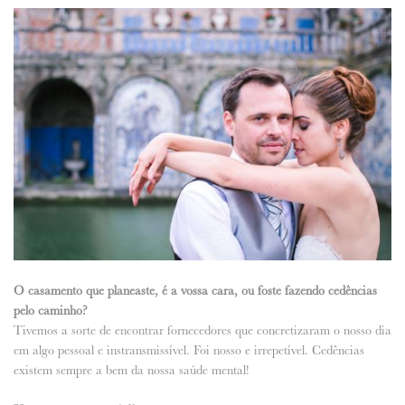
O casamento que planeaste, é a vossa cara, ou foste fazendo cedências
pelo caminho?
Tivemos a sorte de encontrar fornecedores que concretizaram o nosso dia
em algo pessoal e instransmissível. Foi nosso e irrepetível. Cedências
existem sempre a bem da nossa saúde mental!