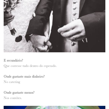
E secundário?
Que corresse tudo dentro do esperado.
Onde gastaste mais dinheiro?
No catering
Onde gastaste menos?
Nos convites.