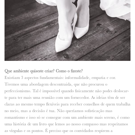
Que ambiente quiseste criar? Como o fizeste?
Existiam 3 aspectos fundamentais: informalidade, empatia e cor.
Tivemos uma abordagem descontraida, que não procurou o
perfeccionismo. Tal é impossível quando fisicamente não podes deslocar-
te para ter mais uma reunião com um fornecedor. As ideias têm de ser
claras ao mesmo tempo flexíveis para receber conselhos de quem trabalha
no meio, mas a decisão é tua. Não queríamos sofisticação mas
romantismo e isso só se consegue com um ambiente mais sereno, é como
uma história de um livro que lemos ao nosso compasso mas respeitamos
as vírgulas e os pontos. É preciso que os convidados respirem a