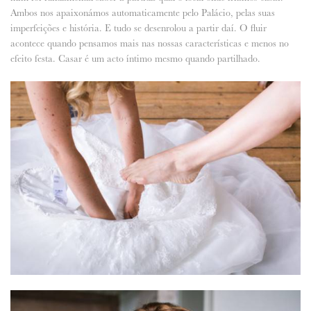
Ambos nos apaixonámos automaticamente pelo Palácio, pelas suas
imperfeições e história. E tudo se desenrolou a partir daí. O fluir
acontece quando pensamos mais nas nossas características e menos no
efeito festa. Casar é um acto íntimo mesmo quando partilhado.