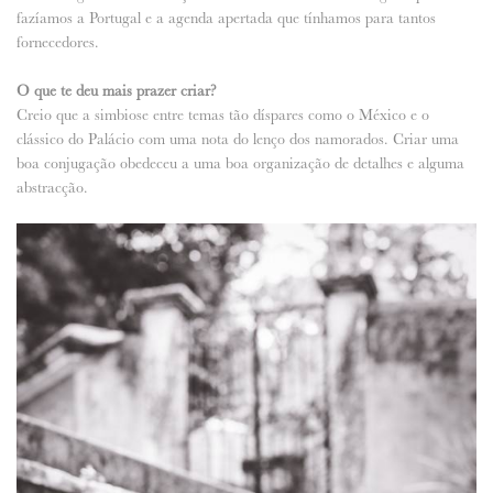
fazíamos a Portugal e a agenda apertada que tínhamos para tantos
fornecedores.
O que te deu mais prazer criar?
Creio que a simbiose entre temas tão díspares como o México e o
clássico do Palácio com uma nota do lenço dos namorados. Criar uma
boa conjugação obedeceu a uma boa organização de detalhes e alguma
abstracção.