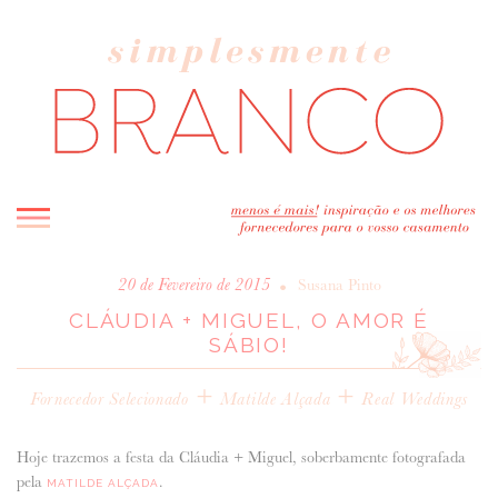
INICIO
•
20 de Fevereiro de 2015
Susana Pinto
CLÁUDIA + MIGUEL, O AMOR É
BLOG
SÁBIO!
MELHOR INSPIRAÇÃO
+
ENTREVISTAS
+
Fornecedor Selecionado
Matilde Alçada
Real Weddings
REAL WEDDINGS & EDITORIAIS
CASAVA-ME AQUI!
Hoje trazemos a festa da Cláudia + Miguel, soberbamente fotografada
pela
.
MATILDE ALÇADA
FORNECEDORES RECOMENDADOS