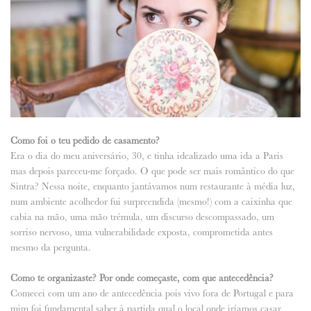
Como foi o teu pedido de casamento?
Era o dia do meu aniversário, 30, e tinha idealizado uma ida a Paris
mas depois pareceu-me forçado. O que pode ser mais romântico do que
Sintra? Nessa noite, enquanto jantávamos num restaurante à média luz,
num ambiente acolhedor fui surpreendida (mesmo!) com a caixinha que
cabia na mão, uma mão trémula, um discurso descompassado, um
sorriso nervoso, uma vulnerabilidade exposta, comprometida antes
mesmo da pergunta.
Como te organizaste? Por onde começaste, com que antecedência?
Comecei com um ano de antecedência pois vivo fora de Portugal e para
mim foi fundamental saber à partida qual o local onde iríamos casar.