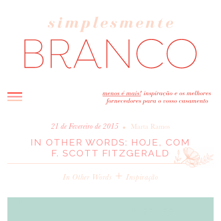
INICIO
•
21 de Fevereiro de 2015
Marta Ramos
IN OTHER WORDS: HOJE, COM
BLOG
F. SCOTT FITZGERALD
MELHOR INSPIRAÇÃO
ENTREVISTAS
+
In Other Words
Inspiração
REAL WEDDINGS & EDITORIAIS
CASAVA-ME AQUI!
FORNECEDORES RECOMENDADOS