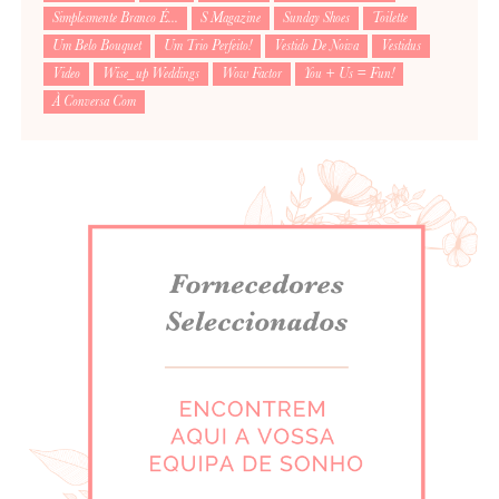
Simplesmente Branco É...
S Magazine
Sunday Shoes
Toilette
Um Belo Bouquet
Um Trio Perfeito!
Vestido De Noiva
Vestidus
Video
Wise_up Weddings
Wow Factor
You + Us = Fun!
À Conversa Com