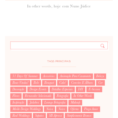
In other words, hoje com Nuno Júdice
TAGS PRINCIPAIS
31 Days Of Summer
Acessórios
Animação Para Casamento
Beleza
Boas-Vindas!
Bolo
Bouquet
Cake!
Convites E Álbuns
Cor
Decoração
Design Events
Detalhes Especiais
DIY
E-Session
Flores
Fornecedor Selecionado
Fotografia
In Other Words
Inspiração
Jukebox
Lounge Fotografia
Makeup
Molde Design Weddings
Noiva
Noivo
Ofertas
Pinga Amor
Real Weddings
Sapatos
SB Aprova
Simplesmente Branco