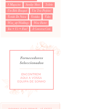
S Magazine
Sunday Shoes
Toilette
Um Belo Bouquet
Um Trio Perfeito!
Vestido De Noiva
Vestidus
Video
Wise_up Weddings
Wow Factor
You + Us = Fun!
À Conversa Com