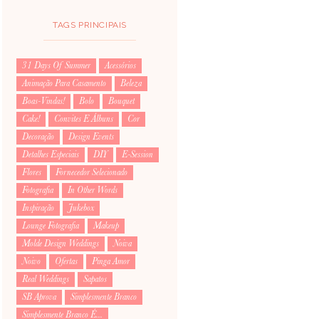
TAGS PRINCIPAIS
31 Days Of Summer
Acessórios
Animação Para Casamento
Beleza
Boas-Vindas!
Bolo
Bouquet
Cake!
Convites E Álbuns
Cor
Decoração
Design Events
Detalhes Especiais
DIY
E-Session
Flores
Fornecedor Selecionado
Fotografia
In Other Words
Inspiração
Jukebox
Lounge Fotografia
Makeup
Molde Design Weddings
Noiva
Noivo
Ofertas
Pinga Amor
Real Weddings
Sapatos
SB Aprova
Simplesmente Branco
Simplesmente Branco É...