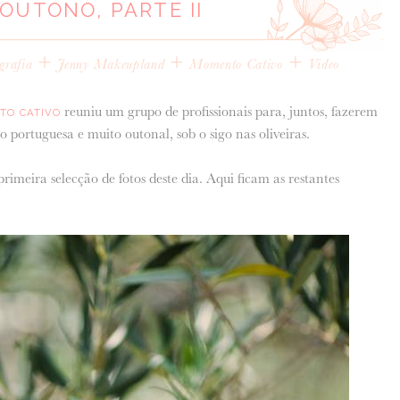
OUTONO, PARTE II
+
+
+
grafia
Jenny Makeupland
Momento Cativo
Video
reuniu um grupo de profissionais para, juntos, fazerem
TO CATIVO
 portuguesa e muito outonal, sob o sigo nas oliveiras.
imeira selecção de fotos deste dia. Aqui ficam as restantes