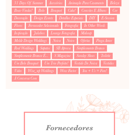
31 Days Of Summer
Acessórios
Animação Para Casamento
Beleza
Boas-Vindas!
Bolo
Bouquet
Cake!
Convites E Álbuns
Cor
Decoração
Design Events
Detalhes Especiais
DIY
E-Session
Flores
Fornecedor Selecionado
Fotografia
In Other Words
Inspiração
Jukebox
Lounge Fotografia
Makeup
Molde Design Weddings
Noiva
Noivo
Ofertas
Pinga Amor
Real Weddings
Sapatos
SB Aprova
Simplesmente Branco
Simplesmente Branco É...
S Magazine
Sunday Shoes
Toilette
Um Belo Bouquet
Um Trio Perfeito!
Vestido De Noiva
Vestidus
Video
Wise_up Weddings
Wow Factor
You + Us = Fun!
À Conversa Com