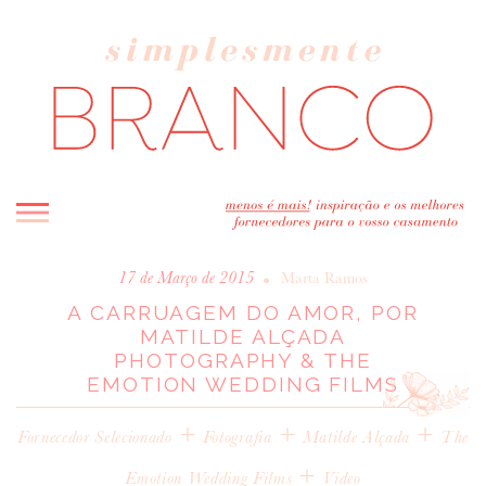
INICIO
•
17 de Março de 2015
Marta Ramos
A CARRUAGEM DO AMOR, POR
BLOG
MATILDE ALÇADA
MELHOR INSPIRAÇÃO
PHOTOGRAPHY & THE
ENTREVISTAS
EMOTION WEDDING FILMS
REAL WEDDINGS & EDITORIAIS
+
+
+
Fornecedor Selecionado
Fotografia
Matilde Alçada
The
CASAVA-ME AQUI!
+
Emotion Wedding Films
Video
FORNECEDORES RECOMENDADOS