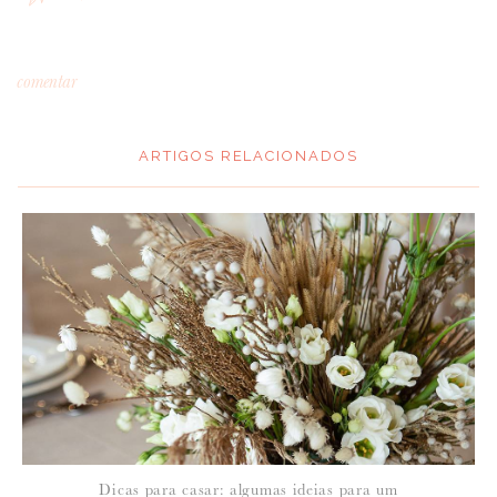
comentar
ARTIGOS RELACIONADOS
*
MENSAGEM
:
*
NOME
:
*
Dicas para casar: algumas ideias para um
EMAIL
: