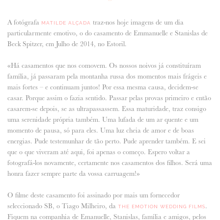
ANUNCIE CONNOSCO
A fotógrafa
traz-nos hoje imagens de um dia
MATILDE ALÇADA
particularmente emotivo, o do casamento de Emmanuelle e Stanislas de
Beck Spitzer, em Julho de 2014, no Estoril.
«Há casamentos que nos comovem. Os nossos noivos já constituíram
família, já passaram pela montanha russa dos momentos mais frágeis e
mais fortes – e continuam juntos! Por essa mesma causa, decidem-se
casar. Porque assim o fazia sentido. Passar pelas provas primeiro e então
casarem-se depois, se as ultrapassassem. Essa maturidade, traz consigo
uma serenidade própria também. Uma lufada de um ar quente e um
momento de pausa, só para eles. Uma luz cheia de amor e de boas
energias. Pude testemunhar de tão perto. Pude aprender também. E sei
que o que viveram até aqui, foi apenas o começo. Espero voltar a
fotografá-los novamente, certamente nos casamentos dos filhos. Será uma
honra fazer sempre parte da vossa carruagem!»
O filme deste casamento foi assinado por mais um fornecedor
seleccionado SB, o Tiago Milheiro, da
.
THE EMOTION WEDDING FILMS
Fiquem na companhia de Emanuelle, Stanislas, família e amigos, pelos