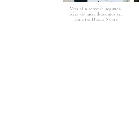
Vem aí a terceira segunda-
feira do mês: descontos em
*
NOME
:
convites Diana Nobre
*
EMAIL
:
Para saber como tratamos e protegemos os 