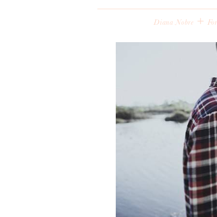
+
Diana Nobre
For