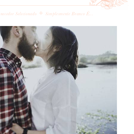
+
necedor Selecionado
Simplesmente Branco É...