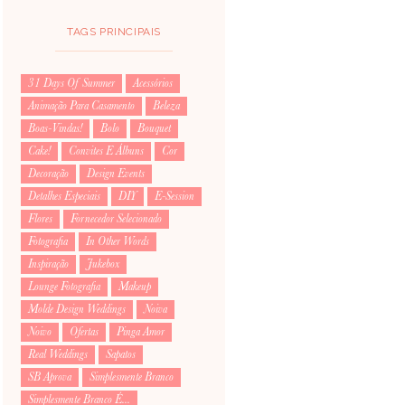
TAGS PRINCIPAIS
31 Days Of Summer
Acessórios
Animação Para Casamento
Beleza
Boas-Vindas!
Bolo
Bouquet
Cake!
Convites E Álbuns
Cor
Decoração
Design Events
Detalhes Especiais
DIY
E-Session
Flores
Fornecedor Selecionado
Fotografia
In Other Words
Inspiração
Jukebox
Lounge Fotografia
Makeup
Molde Design Weddings
Noiva
Noivo
Ofertas
Pinga Amor
Real Weddings
Sapatos
SB Aprova
Simplesmente Branco
Simplesmente Branco É...