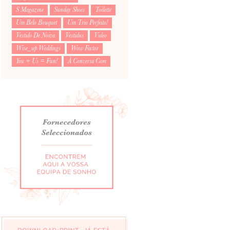
S Magazine
Sunday Shoes
Toilette
Um Belo Bouquet
Um Trio Perfeito!
Vestido De Noiva
Vestidus
Video
Wise_up Weddings
Wow Factor
You + Us = Fun!
À Conversa Com