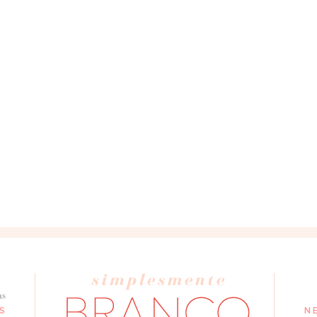
as
S
N