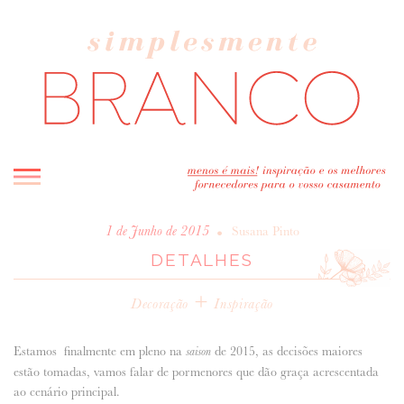
INICIO
•
1 de Junho de 2015
Susana Pinto
DETALHES
BLOG
MELHOR INSPIRAÇÃO
+
Decoração
Inspiração
ENTREVISTAS
REAL WEDDINGS & EDITORIAIS
Estamos finalmente em pleno na
de 2015, as decisões maiores
saison
CASAVA-ME AQUI!
estão tomadas, vamos falar de pormenores que dão graça acrescentada
ao cenário principal.
FORNECEDORES RECOMENDADOS