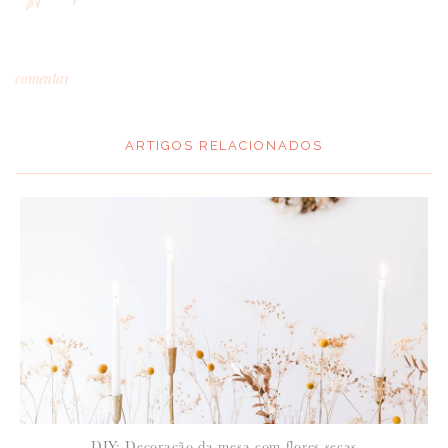
comentar
ARTIGOS RELACIONADOS
*
MENSAGEM
:
*
NOME
:
*
DIY: Decoração da mesa com flores secas