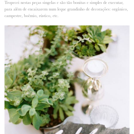
Tropecei nestas peças singelas e são tão bonitas e simples de executar,
para além de encaixarem num leque grandinho de decorações: orgânico,
ANUNCIE CONNOSCO
campestre, boémio, rústico, etc.