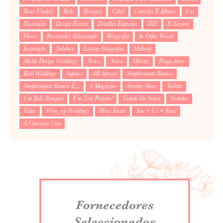
Boas-Vindas!
Bolo
Bouquet
Cake!
Convites E Álbuns
Cor
Decoração
Design Events
Detalhes Especiais
DIY
E-Session
Flores
Fornecedor Selecionado
Fotografia
In Other Words
Inspiração
Jukebox
Lounge Fotografia
Makeup
Molde Design Weddings
Noiva
Noivo
Ofertas
Pinga Amor
Real Weddings
Sapatos
SB Aprova
Simplesmente Branco
Simplesmente Branco É...
S Magazine
Sunday Shoes
Toilette
Um Belo Bouquet
Um Trio Perfeito!
Vestido De Noiva
Vestidus
Video
Wise_up Weddings
Wow Factor
You + Us = Fun!
À Conversa Com