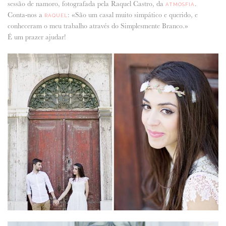
sessão de namoro, fotografada pela Raquel Castro, da
.
ATMOSFIA
Conta-nos a
: «São um casal muito simpático e querido, e
RAQUEL
ANUNCIE CONNOSCO
conheceram o meu trabalho através do Simplesmente Branco.»
É um prazer ajudar!