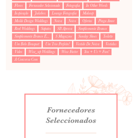
Flores
Fornecedor Selecionado
Fotografia
In Other Words
Inspiração
Jukebox
Lounge Fotografia
Makeup
Molde Design Weddings
Noiva
Noivo
Ofertas
Pinga Amor
Real Weddings
Sapatos
SB Aprova
Simplesmente Branco
Simplesmente Branco É...
S Magazine
Sunday Shoes
Toilette
Um Belo Bouquet
Um Trio Perfeito!
Vestido De Noiva
Vestidus
Video
Wise_up Weddings
Wow Factor
You + Us = Fun!
À Conversa Com