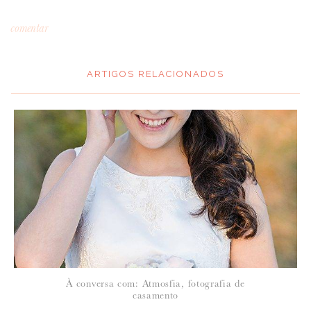
comentar
ARTIGOS RELACIONADOS
*
MENSAGEM
:
*
NOME
:
*
À conversa com: Atmosfia, fotografia de
EMAIL
:
casamento