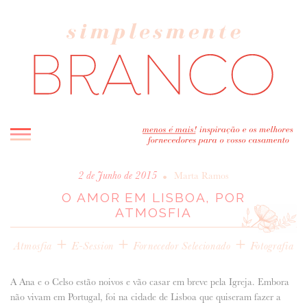
INICIO
•
2 de Junho de 2015
Marta Ramos
O AMOR EM LISBOA, POR
BLOG
ATMOSFIA
MELHOR INSPIRAÇÃO
+
+
ENTREVISTAS
+
Atmosfia
E-Session
Fornecedor Selecionado
Fotografia
REAL WEDDINGS & EDITORIAIS
CASAVA-ME AQUI!
A Ana e o Celso estão noivos e vão casar em breve pela Igreja. Embora
não vivam em Portugal, foi na cidade de Lisboa que quiseram fazer a
FORNECEDORES RECOMENDADOS