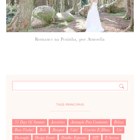
Romance na Peninha, por Atmosfia
TAGS PRINCIPAIS
31 Days Of Summer
Acessórios
Animação Para Casamento
Beleza
Boas-Vindas!
Bolo
Bouquet
Cake!
Convites E Álbuns
Cor
Decoração
Design Events
Detalhes Especiais
DIY
E-Session