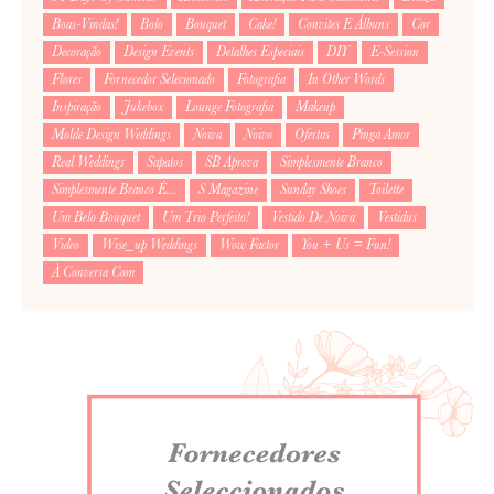
Boas-Vindas!
Bolo
Bouquet
Cake!
Convites E Álbuns
Cor
Decoração
Design Events
Detalhes Especiais
DIY
E-Session
Flores
Fornecedor Selecionado
Fotografia
In Other Words
Inspiração
Jukebox
Lounge Fotografia
Makeup
Molde Design Weddings
Noiva
Noivo
Ofertas
Pinga Amor
Real Weddings
Sapatos
SB Aprova
Simplesmente Branco
Simplesmente Branco É...
S Magazine
Sunday Shoes
Toilette
Um Belo Bouquet
Um Trio Perfeito!
Vestido De Noiva
Vestidus
Video
Wise_up Weddings
Wow Factor
You + Us = Fun!
À Conversa Com