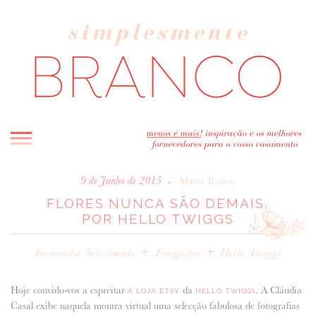
INICIO
•
9 de Junho de 2015
Marta Ramos
FLORES NUNCA SÃO DEMAIS,
BLOG
POR HELLO TWIGGS
MELHOR INSPIRAÇÃO
ENTREVISTAS
+
+
Fornecedor Selecionado
Fotografia
Hello Twiggs
REAL WEDDINGS & EDITORIAIS
CASAVA-ME AQUI!
Hoje convido-vos a espreitar
da
. A Cláudia
A LOJA ETSY
HELLO TWIGGS
Casal exibe naquela montra virtual uma selecção fabulosa de fotografias
FORNECEDORES RECOMENDADOS