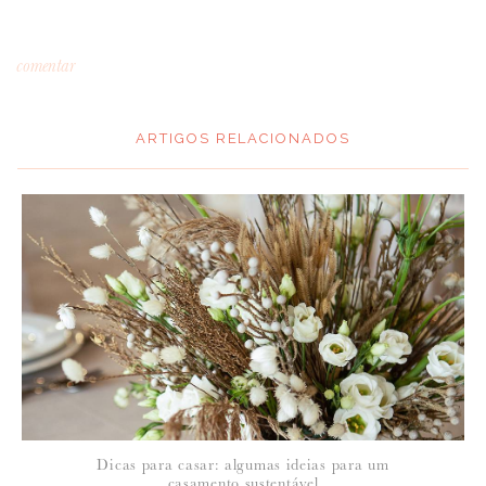
comentar
ARTIGOS RELACIONADOS
*
MENSAGEM
:
*
NOME
:
*
Dicas para casar: algumas ideias para um
EMAIL
:
casamento sustentável