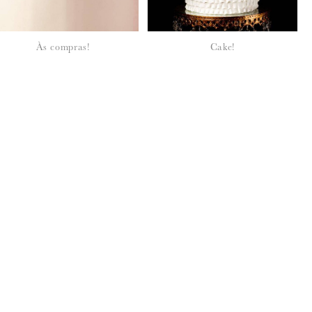
Às compras!
Cake!
seus dados, leia a nossa
política de privacidade