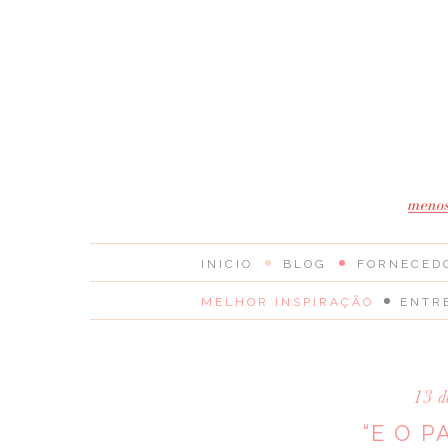
INICIO
BLOG
FORNECED
MELHOR INSPIRAÇÃO
ENTR
13 d
“E O 