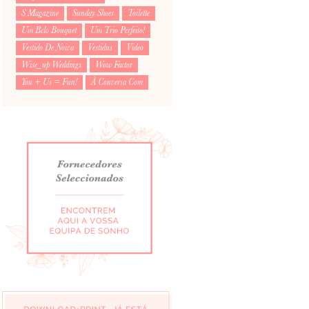
S Magazine
Sunday Shoes
Toilette
Um Belo Bouquet
Um Trio Perfeito!
Vestido De Noiva
Vestidus
Video
Wise_up Weddings
Wow Factor
You + Us = Fun!
À Conversa Com