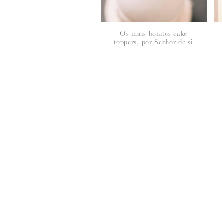
Os mais bonitos cake
toppers, por Senhor de si
*
NOME
:
*
EMAIL
:
Para saber como tratamos e protegemos os 