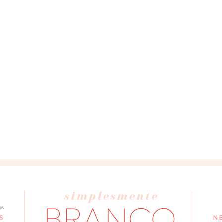
as
S
N