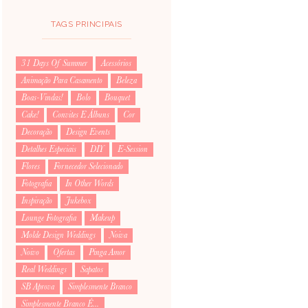
TAGS PRINCIPAIS
31 Days Of Summer
Acessórios
Animação Para Casamento
Beleza
Boas-Vindas!
Bolo
Bouquet
Cake!
Convites E Álbuns
Cor
Decoração
Design Events
Detalhes Especiais
DIY
E-Session
Flores
Fornecedor Selecionado
Fotografia
In Other Words
Inspiração
Jukebox
Lounge Fotografia
Makeup
Molde Design Weddings
Noiva
Noivo
Ofertas
Pinga Amor
Real Weddings
Sapatos
SB Aprova
Simplesmente Branco
Simplesmente Branco É...