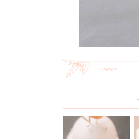
comentar
*
MENSAGEM
: