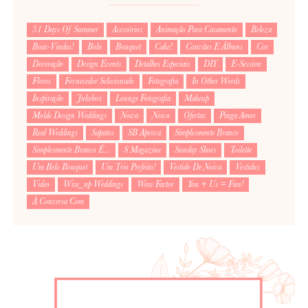
31 Days Of Summer
Acessórios
Animação Para Casamento
Beleza
Boas-Vindas!
Bolo
Bouquet
Cake!
Convites E Álbuns
Cor
Decoração
Design Events
Detalhes Especiais
DIY
E-Session
Flores
Fornecedor Selecionado
Fotografia
In Other Words
Inspiração
Jukebox
Lounge Fotografia
Makeup
Molde Design Weddings
Noiva
Noivo
Ofertas
Pinga Amor
Real Weddings
Sapatos
SB Aprova
Simplesmente Branco
Simplesmente Branco É...
S Magazine
Sunday Shoes
Toilette
Um Belo Bouquet
Um Trio Perfeito!
Vestido De Noiva
Vestidus
Video
Wise_up Weddings
Wow Factor
You + Us = Fun!
À Conversa Com