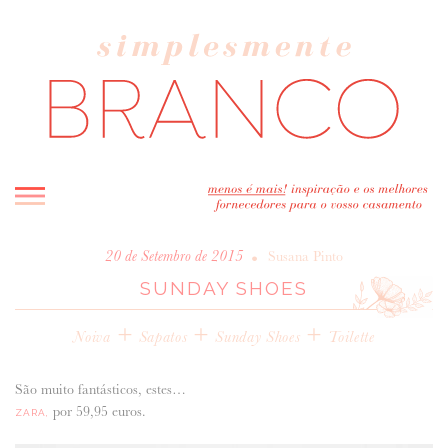
INICIO
•
20 de Setembro de 2015
Susana Pinto
SUNDAY SHOES
BLOG
MELHOR INSPIRAÇÃO
+
+
+
Noiva
Sapatos
Sunday Shoes
Toilette
ENTREVISTAS
REAL WEDDINGS & EDITORIAIS
São muito fantásticos, estes…
CASAVA-ME AQUI!
por 59,95 euros.
ZARA,
FORNECEDORES RECOMENDADOS