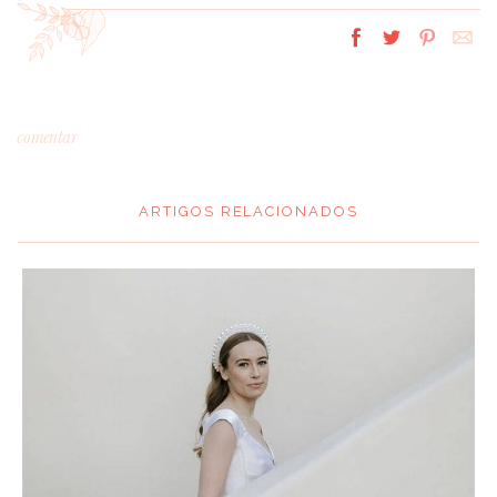
comentar
ARTIGOS RELACIONADOS
*
MENSAGEM
:
*
NOME
: