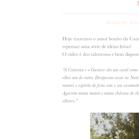
Fornecedor Sele
Hoje trazemos o amor bonito da Cata
repensar uma série de ideias feitas!
O vídeo é dos talentosos e bem dispos
“A Catarina e o Gustavo são um casal como 
olhos um do outro. Desejavam casar no Natal
manter o espírito de festa com o seu casam
Agarrem numa manta e numa chávena de chá e 
olhares.”