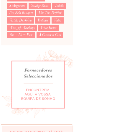
S Magazine
Sunday Shoes
Toilette
Um Belo Bouquet
Um Trio Perfeito!
Vestido De Noiva
Vestidus
Video
Wise_up Weddings
Wow Factor
You + Us = Fun!
À Conversa Com