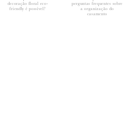
decoração floral eco-
perguntas frequentes sobre
friendly é possível?
a organização do
casamento
seus dados, leia a nossa
política de privacidade
fazemos a nossa própria história!
ara escreve-la