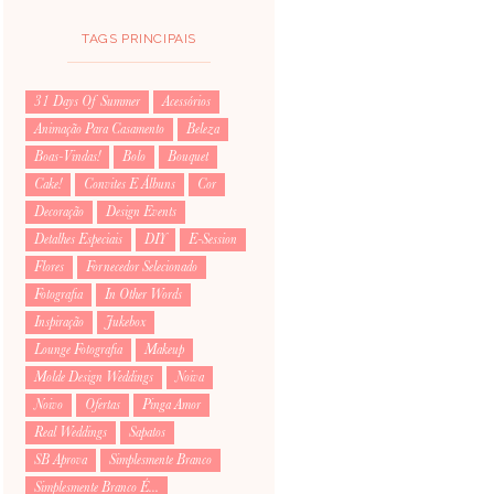
TAGS PRINCIPAIS
31 Days Of Summer
Acessórios
Animação Para Casamento
Beleza
Boas-Vindas!
Bolo
Bouquet
Cake!
Convites E Álbuns
Cor
Decoração
Design Events
Detalhes Especiais
DIY
E-Session
Flores
Fornecedor Selecionado
Fotografia
In Other Words
Inspiração
Jukebox
Lounge Fotografia
Makeup
Molde Design Weddings
Noiva
Noivo
Ofertas
Pinga Amor
Real Weddings
Sapatos
SB Aprova
Simplesmente Branco
Simplesmente Branco É...