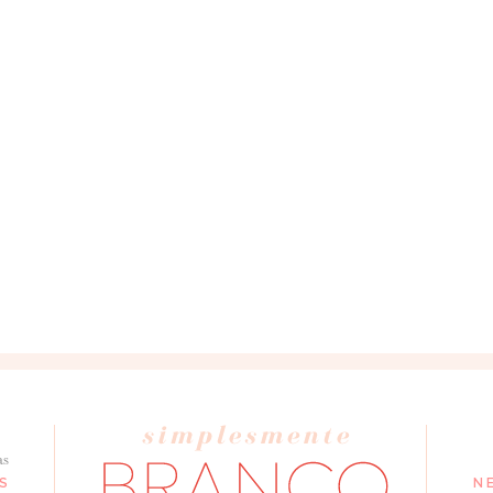
– tudo tão bonito
as
S
N