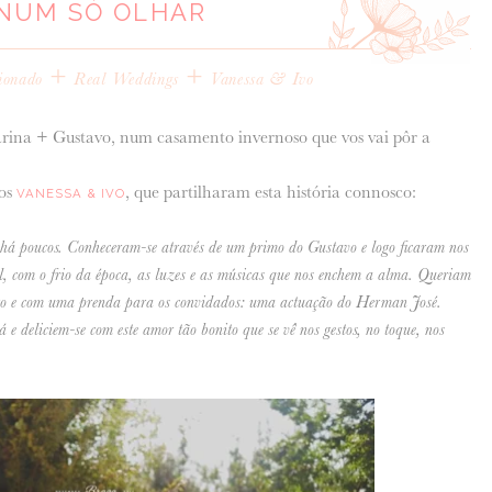
NUM SÓ OLHAR
+
+
cionado
Real Weddings
Vanessa & Ivo
rina + Gustavo, num casamento invernoso que vos vai pôr a
tos
, que partilharam esta história connosco:
VANESSA & IVO
há poucos. Conheceram-se através de um primo do Gustavo e logo ficaram nos
, com o frio da época, as luzes e as músicas que nos enchem a alma. Queriam
ento e com uma prenda para os convidados: uma actuação do Herman José.
deliciem-se com este amor tão bonito que se vê nos gestos, no toque, nos