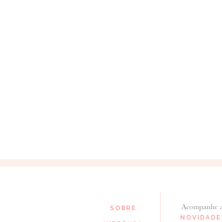
18 de Outubro de 2015
SUSANA
Catarina, obrigado pela partilha doce 
Acompanhe 
SOBRE
NOVIDADE