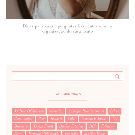
Dicas para casar: perguntas frequentes sobre a
organização do casamento
TAGS PRINCIPAIS
31 Days Of Summer
Acessórios
Animação Para Casamento
Beleza
Boas-Vindas!
Bolo
Bouquet
Cake!
Convites E Álbuns
Cor
Decoração
Design Events
Detalhes Especiais
DIY
E-Session
Flores
Fornecedor Selecionado
Fotografia
In Other Words