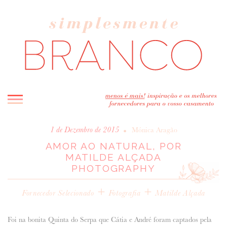
INICIO
•
1 de Dezembro de 2015
Mónica Aragão
AMOR AO NATURAL, POR
BLOG
MATILDE ALÇADA
MELHOR INSPIRAÇÃO
PHOTOGRAPHY
ENTREVISTAS
+
+
REAL WEDDINGS & EDITORIAIS
Fornecedor Selecionado
Fotografia
Matilde Alçada
CASAVA-ME AQUI!
Foi na bonita Quinta do Serpa que Cátia e André foram captados pela
FORNECEDORES RECOMENDADOS