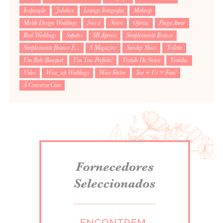
Inspiração
Jukebox
Lounge Fotografia
Makeup
Molde Design Weddings
Noiva
Noivo
Ofertas
Pinga Amor
Real Weddings
Sapatos
SB Aprova
Simplesmente Branco
Simplesmente Branco É...
S Magazine
Sunday Shoes
Toilette
Um Belo Bouquet
Um Trio Perfeito!
Vestido De Noiva
Vestidus
Video
Wise_up Weddings
Wow Factor
You + Us = Fun!
À Conversa Com