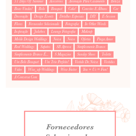
31 Days Of Summer
Acessórios
Animação Para Casamento
Beleza
Boas-Vindas!
Bolo
Bouquet
Cake!
Convites E Álbuns
Cor
Decoração
Design Events
Detalhes Especiais
DIY
E-Session
Flores
Fornecedor Selecionado
Fotografia
In Other Words
Inspiração
Jukebox
Lounge Fotografia
Makeup
Molde Design Weddings
Noiva
Noivo
Ofertas
Pinga Amor
Real Weddings
Sapatos
SB Aprova
Simplesmente Branco
Simplesmente Branco É...
S Magazine
Sunday Shoes
Toilette
Um Belo Bouquet
Um Trio Perfeito!
Vestido De Noiva
Vestidus
Video
Wise_up Weddings
Wow Factor
You + Us = Fun!
À Conversa Com