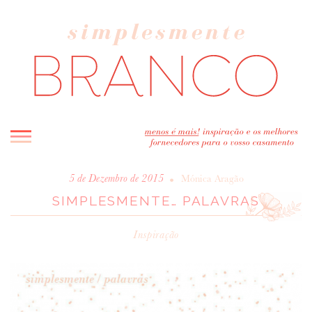
INICIO
•
5 de Dezembro de 2015
Mónica Aragão
SIMPLESMENTE… PALAVRAS
BLOG
MELHOR INSPIRAÇÃO
Inspiração
ENTREVISTAS
REAL WEDDINGS & EDITORIAIS
CASAVA-ME AQUI!
FORNECEDORES RECOMENDADOS