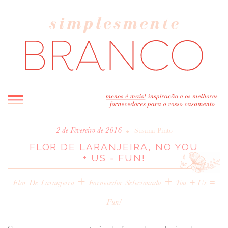
INICIO
•
2 de Fevereiro de 2016
Susana Pinto
FLOR DE LARANJEIRA, NO YOU
BLOG
+ US = FUN!
MELHOR INSPIRAÇÃO
+
ENTREVISTAS
+
Flor De Laranjeira
Fornecedor Selecionado
You + Us =
REAL WEDDINGS & EDITORIAIS
Fun!
CASAVA-ME AQUI!
FORNECEDORES RECOMENDADOS