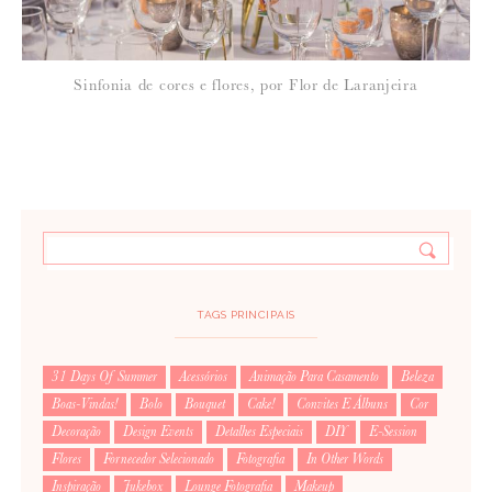
Sinfonia de cores e flores, por Flor de Laranjeira
TAGS PRINCIPAIS
31 Days Of Summer
Acessórios
Animação Para Casamento
Beleza
Boas-Vindas!
Bolo
Bouquet
Cake!
Convites E Álbuns
Cor
Decoração
Design Events
Detalhes Especiais
DIY
E-Session
Flores
Fornecedor Selecionado
Fotografia
In Other Words
Inspiração
Jukebox
Lounge Fotografia
Makeup