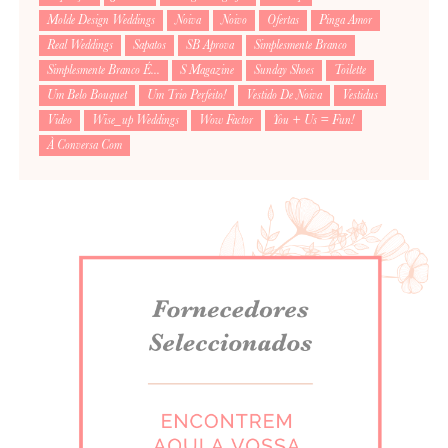
Molde Design Weddings
Noiva
Noivo
Ofertas
Pinga Amor
Real Weddings
Sapatos
SB Aprova
Simplesmente Branco
Simplesmente Branco É...
S Magazine
Sunday Shoes
Toilette
Um Belo Bouquet
Um Trio Perfeito!
Vestido De Noiva
Vestidus
Video
Wise_up Weddings
Wow Factor
You + Us = Fun!
À Conversa Com