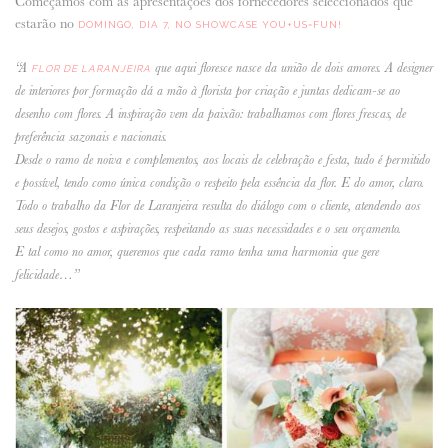
Começamos com as apresentações dos fornecedores seleccionados que
estarão no
DOMINGO, DIA 7, NO SHOWCASE YOU+US=FUN!
ANUNCIE CONNOSCO
“A
que aqui floresce nasce da união de dois amores. A designer
FLOR DE LARANJEIRA
de interiores por formação dá a mão à florista por criação e juntas dedicam-se ao
desenho com flores. A inspiração vem da paixão: trabalhamos com flores frescas, de
preferência sazonais e nacionais.
Desde o ramo de noiva e complementos, aos locais de celebração e festa, tudo é permitido
e possível, tendo como única condição o respeito pela essência da flor​. E do amor, claro.
Todo o trabalho da Flor de Laranjeira resulta do diálogo com o cliente, atendendo aos
seus desejos, gostos e aspirações, respeitando as suas necessidades e o seu orçamento.
E tal como no amor, queremos que cada ramo tenha uma harmonia que gere
felicidade…”