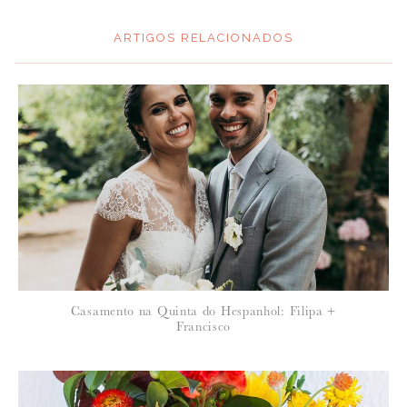
ARTIGOS RELACIONADOS
*
MENSAGEM
:
*
NOME
:
*
Casamento na Quinta do Hespanhol: Filipa +
EMAIL
:
Francisco