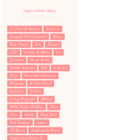
TAGS PRINCIPAIS
31 Days Of Summer
Acessórios
Animação Para Casamento
Beleza
Boas-Vindas!
Bolo
Bouquet
Cake!
Convites E Álbuns
Cor
Decoração
Design Events
Detalhes Especiais
DIY
E-Session
Flores
Fornecedor Selecionado
Fotografia
In Other Words
Inspiração
Jukebox
Lounge Fotografia
Makeup
Molde Design Weddings
Noiva
Noivo
Ofertas
Pinga Amor
Real Weddings
Sapatos
SB Aprova
Simplesmente Branco
Simplesmente Branco É...