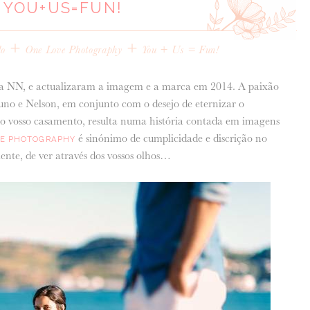
YOU+US=FUN!
+
+
do
One Love Photography
You + Us = Fun!
 NN, e actualizaram a imagem e a marca em 2014. A paixão
 Nuno e Nelson, em conjunto com o desejo de eternizar o
do vosso casamento, resulta numa história contada em imagens
é sinónimo de cumplicidade e discrição no
VE PHOTOGRAPHY
ente, de ver através dos vossos olhos…