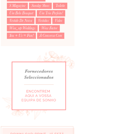
S Magazine
Sunday Shoes
Toilette
Um Belo Bouquet
Um Trio Perfeito!
Vestido De Noiva
Vestidus
Video
Wise_up Weddings
Wow Factor
You + Us = Fun!
À Conversa Com