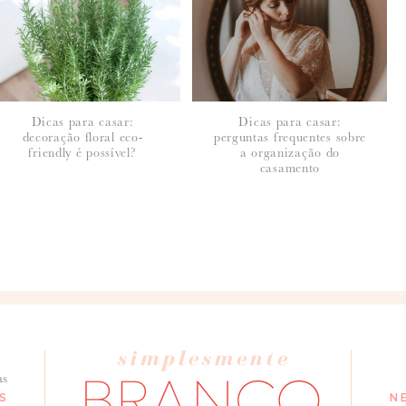
Dicas para casar:
Dicas para casar:
decoração floral eco-
perguntas frequentes sobre
friendly é possível?
a organização do
casamento
seus dados, leia a nossa
política de privacidade
as
S
N