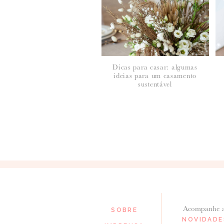
Dicas para casar: algumas
ideias para um casamento
*
NOME
:
sustentável
*
EMAIL
:
Para saber como tratamos e protegemos os 
Acompanhe 
SOBRE
NOVIDADE