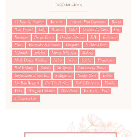
TAGS PRINCIPAIS
31 Days Of Summer
Acessórios
Animação Para Casamento
Beleza
Boas-Vindas!
Bolo
Bouquet
Cake!
Convites E Álbuns
Cor
Decoração
Design Events
Detalhes Especiais
DIY
E-Session
Flores
Fornecedor Selecionado
Fotografia
In Other Words
Inspiração
Jukebox
Lounge Fotografia
Makeup
Molde Design Weddings
Noiva
Noivo
Ofertas
Pinga Amor
Real Weddings
Sapatos
SB Aprova
Simplesmente Branco
Simplesmente Branco É...
S Magazine
Sunday Shoes
Toilette
Um Belo Bouquet
Um Trio Perfeito!
Vestido De Noiva
Vestidus
Video
Wise_up Weddings
Wow Factor
You + Us = Fun!
À Conversa Com