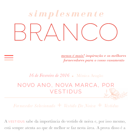
INICIO
•
16 de Fevereiro de 2016
Mónica Aragão
NOVO ANO, NOVA MARCA, POR
BLOG
VESTIDUS
MELHOR INSPIRAÇÃO
ENTREVISTAS
+
+
Fornecedor Selecionado
Vestido De Noiva
Vestidus
REAL WEDDINGS & EDITORIAIS
CASAVA-ME AQUI!
A
sabe da importância do vestido de noiva e, por isso mesmo,
VESTIDUS
está sempre atenta ao que de melhor se faz nesta área. A prova disso é a
FORNECEDORES RECOMENDADOS