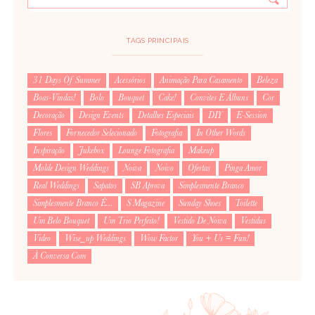
TAGS PRINCIPAIS
31 Days Of Summer
Acessórios
Animação Para Casamento
Beleza
Boas-Vindas!
Bolo
Bouquet
Cake!
Convites E Álbuns
Cor
Decoração
Design Events
Detalhes Especiais
DIY
E-Session
Flores
Fornecedor Selecionado
Fotografia
In Other Words
Inspiração
Jukebox
Lounge Fotografia
Makeup
Molde Design Weddings
Noiva
Noivo
Ofertas
Pinga Amor
Real Weddings
Sapatos
SB Aprova
Simplesmente Branco
Simplesmente Branco É...
S Magazine
Sunday Shoes
Toilette
Um Belo Bouquet
Um Trio Perfeito!
Vestido De Noiva
Vestidus
Video
Wise_up Weddings
Wow Factor
You + Us = Fun!
À Conversa Com