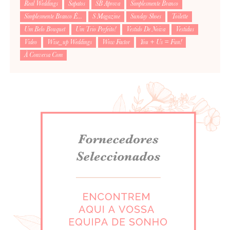
Real Weddings
Sapatos
SB Aprova
Simplesmente Branco
Simplesmente Branco É...
S Magazine
Sunday Shoes
Toilette
Um Belo Bouquet
Um Trio Perfeito!
Vestido De Noiva
Vestidus
Video
Wise_up Weddings
Wow Factor
You + Us = Fun!
À Conversa Com