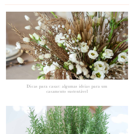
*
NOME
:
*
Dicas para casar: algumas ideias para um
EMAIL
:
casamento sustentável
Para saber como tratamos e protegemos os seus dados, leia a nossa
política de privacidade