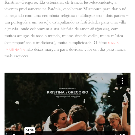
Kristina+Gregorio. Ela estoniana, ele francês luso-descendente, a
viverem precisamente na Estónia, escolheram Vilamoura para dar o nó,
ANUNCIE CONNOSCO
começando com uma cerimónia religiosa multilingue (com dois padres –
um português e um russo) e catapultando as festividades para uma villa
algarvia, onde celebraram a sua história de amor
, com
all night long
muitos amigos de todo o mundo, muitos
de vodka, muita música
shots
(contemporânea e tradicional), muita cumplicidade. O filme
MARIA
não deixa margem para dúvidas… foi um dia para nunca
IMAGINÁRIA
mais esquecer.