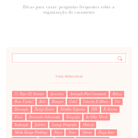
Dicas para casar: perguntas frequentes sobre a
organização do casamento
TAGS PRINCIPAIS
31 Days Of Summer
Acessórios
Animação Para Casamento
Beleza
Boas-Vindas!
Bolo
Bouquet
Cake!
Convites E Álbuns
Cor
Decoração
Design Events
Detalhes Especiais
DIY
E-Session
Flores
Fornecedor Selecionado
Fotografia
In Other Words
Inspiração
Jukebox
Lounge Fotografia
Makeup
Molde Design Weddings
Noiva
Noivo
Ofertas
Pinga Amor