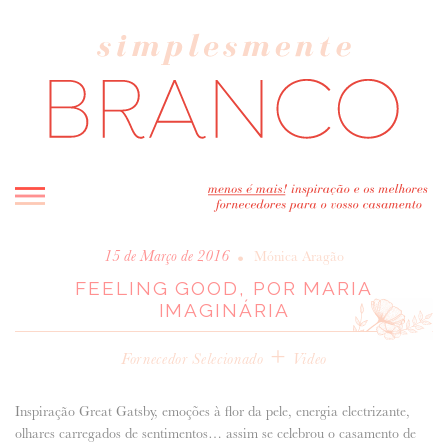
INICIO
•
15 de Março de 2016
Mónica Aragão
FEELING GOOD, POR MARIA
BLOG
IMAGINÁRIA
MELHOR INSPIRAÇÃO
ENTREVISTAS
+
Fornecedor Selecionado
Video
REAL WEDDINGS & EDITORIAIS
CASAVA-ME AQUI!
Inspiração Great Gatsby, emoções à flor da pele, energia electrizante,
olhares carregados de sentimentos… assim se celebrou o casamento de
FORNECEDORES RECOMENDADOS