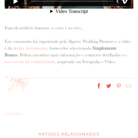
Fogo-de-artifício humano, a cores e ao vivo…
Este casamento foi organizado pela Algarve Wedding Planners e o vídeo
é da
, fornecedor seleccionado
Simplesmente
MARIA IMAGINÁRIA
Branco.
Podem encontrar mais informação e contactos detalhados
NA
, arquivada em Fotografia e Vídeo.
SUA FICHA DE FORNECEDOR
comentar
ARTIGOS RELACIONADOS
*
MENSAGEM
: