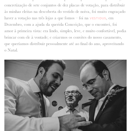
concretização de sete conjuntos de dez placas de votação, para distribuir
às minhas eleitas na descoberta do vestido de noiva, foi muito engraçado
haver a votação nas três lojas a que fomos – foi na
, em
VESTIDUS
Dezembro, com a ajuda da querida Conceição, que o encontrei, foi
amor à primeira vista: era lindo, simples, leve, e muito confortável, podia
brincar com ele à vontade; e criarmos os convites do nosso casamento,
que queríamos distribuir pessoalmente até ao final do ano, aproveitando
o Natal.