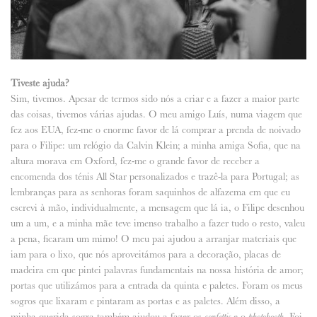
Tiveste ajuda?
Sim, tivemos. Apesar de termos sido nós a criar e a fazer a maior parte
das coisas, tivemos várias ajudas. O meu amigo Luís, numa viagem que
fez aos EUA, fez-me o enorme favor de lá comprar a prenda de noivado
para o Filipe: um relógio da Calvin Klein; a minha amiga Sofia, que na
altura morava em Oxford, fez-me o grande favor de receber a
encomenda dos ténis All Star personalizados e trazê-la para Portugal; as
lembranças para as senhoras foram saquinhos de alfazema em que eu
escrevi à mão, individualmente, a mensagem que lá ia, o Filipe desenhou
um a um, e a minha mãe teve imenso trabalho a fazer tudo o resto, valeu
a pena, ficaram um mimo! O meu pai ajudou a arranjar materiais que
iam para o lixo, que nós aproveitámos para a decoração, placas de
madeira em que pintei palavras fundamentais na nossa história de amor;
portas que utilizámos para a entrada da quinta e paletes. Foram os meus
sogros que lixaram e pintaram as portas e as paletes. Além disso, a
minha querida sogra também ajudou a fazer os
e o
. Foi
confettis
photobooth