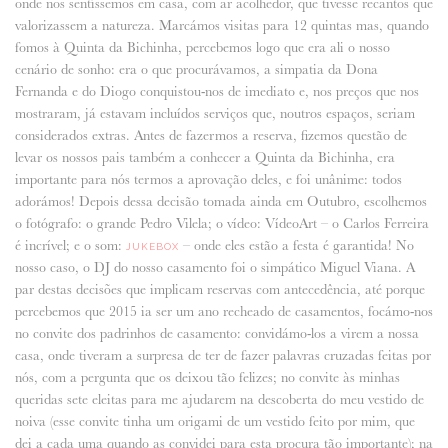
onde nos sentíssemos em casa, com ar acolhedor, que tivesse recantos que
valorizassem a natureza. Marcámos visitas para 12 quintas mas, quando
fomos à Quinta da Bichinha, percebemos logo que era ali o nosso
cenário de sonho: era o que procurávamos, a simpatia da Dona
Fernanda e do Diogo conquistou-nos de imediato e, nos preços que nos
mostraram, já estavam incluídos serviços que, noutros espaços, seriam
considerados extras. Antes de fazermos a reserva, fizemos questão de
levar os nossos pais também a conhecer a Quinta da Bichinha, era
importante para nós termos a aprovação deles, e foi unânime: todos
adorámos! Depois dessa decisão tomada ainda em Outubro, escolhemos
o fotógrafo: o grande Pedro Vilela; o vídeo: VídeoArt – o Carlos Ferreira
é incrível; e o som:
– onde eles estão a festa é garantida! No
JUKEBOX
nosso caso, o DJ do nosso casamento foi o simpático Miguel Viana. A
par destas decisões que implicam reservas com antecedência, até porque
percebemos que 2015 ia ser um ano recheado de casamentos, focámo-nos
no convite dos padrinhos de casamento: convidámo-los a virem a nossa
casa, onde tiveram a surpresa de ter de fazer palavras cruzadas feitas por
nós, com a pergunta que os deixou tão felizes; no convite às minhas
queridas sete eleitas para me ajudarem na descoberta do meu vestido de
noiva (esse convite tinha um origami de um vestido feito por mim, que
dei a cada uma quando as convidei para esta procura tão importante); na