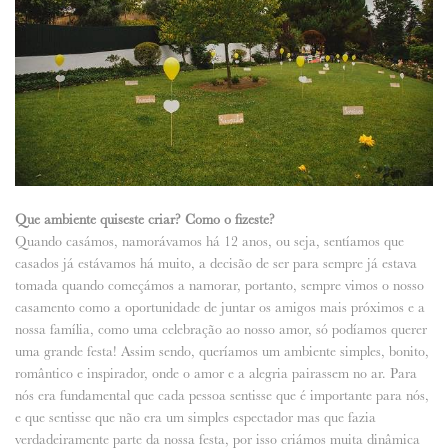
Que ambiente quiseste criar? Como o fizeste?
Quando casámos, namorávamos há 12 anos, ou seja, sentíamos que
casados já estávamos há muito, a decisão de ser para sempre já estava
tomada quando começámos a namorar, portanto, sempre vimos o nosso
casamento como a oportunidade de juntar os amigos mais próximos e a
nossa família, como uma celebração ao nosso amor, só podíamos querer
uma grande festa! Assim sendo, queríamos um ambiente simples, bonito,
romântico e inspirador, onde o amor e a alegria pairassem no ar. Para
nós era fundamental que cada pessoa sentisse que é importante para nós,
e que sentisse que não era um simples espectador mas que fazia
verdadeiramente parte da nossa festa, por isso criámos muita dinâmica