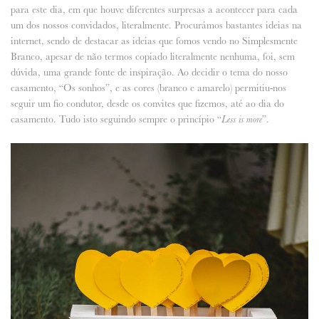
para este dia, em que houve diferentes surpresas a acontecer para cada
um dos nossos convidados, literalmente. Procurámos bastantes ideias na
internet, sendo de destacar as ideias que fomos vendo no Simplesmente
Branco, apesar de não termos copiado literalmente nenhuma, foi, sem
dúvida, uma grande fonte de inspiração. Ao decidir o tema do nosso
casamento, “Os sonhos”, e as cores (branco e amarelo) permitiu-nos
seguir um fio condutor, desde os convites que fizemos, até ao dia do
casamento. Tudo isto seguindo sempre o princípio “
”.
Less is more