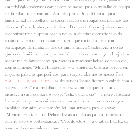
um privilégio podermos contar com os nossos pais, o trabalho de equipa
em família foi um encanto. A minha prima Sofia foi uma ajuda
fundamental na escolha e na concretização das roupas dos meninos das
alianças. Os padrinhos, madrinhas e Damas de Copas ajudaram-me a
concretizar uma surpresa para o noivo, a de criar o cenário vivo do
nosso convite no dia do casamento, em que contei também com a
participação da minha irmã e da minha amiga Sandra. Além destas
ajudas de familiares e amigos, também senti como uma grande ajuda o
rodear-me de fornecedores que vieram acrescentar beleza ao nosso dia,
nomeadamente, “Mint Handicrafts” – a ternurenta Cristina bordou em
lenços as palavras que pedimos, para surpreendermos os nossos Pais;
– as simpáticas Joanas fizeram o cabide com a
MOLDE DESIGN WEDDINGS
palavra “noiva” e a medalha que eu levava no bouquet com uma
mensagem surpresa para o noivo; “Feliz é quem diz” – a incrível Susana
fez as placas que os meninos das alianças levaram, com a mensagem
escolhida por mim, que também foi uma surpresa para o noivo;
“Mimices” – a talentosa Débora fez as almofadas para a surpresa do
cenário vivo e o porta-alianças; “Paperlovetoys” – a criativa Inês fez os
bonecos do nosso bolo de casamento.