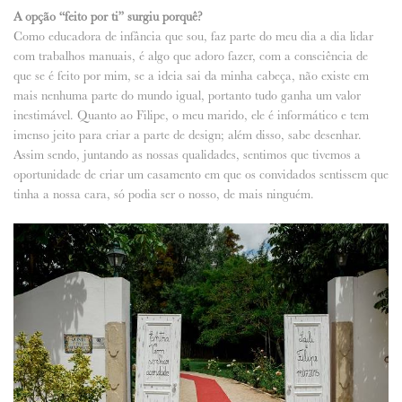
A opção “feito por ti” surgiu porquê?
Como educadora de infância que sou, faz parte do meu dia a dia lidar
com trabalhos manuais, é algo que adoro fazer, com a consciência de
que se é feito por mim, se a ideia sai da minha cabeça, não existe em
mais nenhuma parte do mundo igual, portanto tudo ganha um valor
inestimável. Quanto ao Filipe, o meu marido, ele é informático e tem
imenso jeito para criar a parte de design; além disso, sabe desenhar.
Assim sendo, juntando as nossas qualidades, sentimos que tivemos a
oportunidade de criar um casamento em que os convidados sentissem que
tinha a nossa cara, só podia ser o nosso, de mais ninguém.