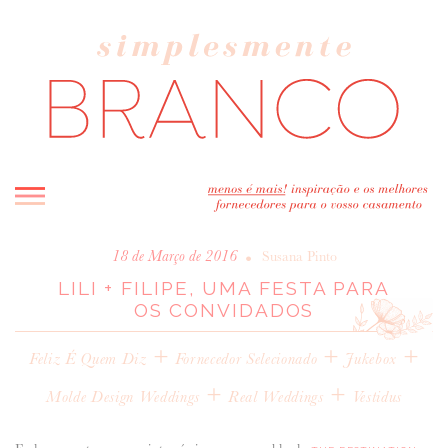
INICIO
•
18 de Março de 2016
Susana Pinto
LILI + FILIPE, UMA FESTA PARA
BLOG
OS CONVIDADOS
MELHOR INSPIRAÇÃO
+
ENTREVISTAS
+
+
Feliz É Quem Diz
Fornecedor Selecionado
Jukebox
REAL WEDDINGS & EDITORIAIS
+
+
Molde Design Weddings
Real Weddings
Vestidus
CASAVA-ME AQUI!
FORNECEDORES RECOMENDADOS