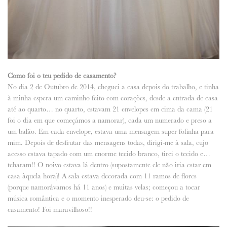
Como foi o teu pedido de casamento?
No dia 2 de Outubro de 2014, cheguei a casa depois do trabalho, e tinha
à minha espera um caminho feito com corações, desde a entrada de casa
até ao quarto… no quarto, estavam 21 envelopes em cima da cama (21
foi o dia em que começámos a namorar), cada um numerado e preso a
um balão. Em cada envelope, estava uma mensagem super fofinha para
mim. Depois de desfrutar das mensagens todas, dirigi-me à sala, cujo
acesso estava tapado com um enorme tecido branco, tirei o tecido e…
tcharam!! O noivo estava lá dentro (supostamente ele não iria estar em
casa àquela hora)! A sala estava decorada com 11 ramos de flores
(porque namorávamos há 11 anos) e muitas velas; começou a tocar
música romântica e o momento inesperado deu-se: o pedido de
casamento! Foi maravilhoso!!