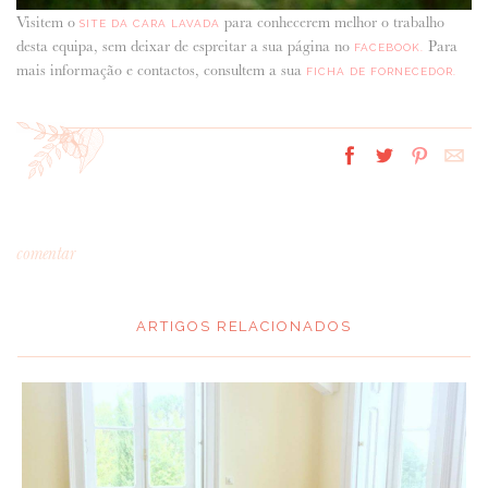
Visitem o
para conhecerem melhor o trabalho
SITE DA CARA LAVADA
desta equipa, sem deixar de espreitar a sua página no
Para
FACEBOOK.
mais informação e contactos, consultem a sua
FICHA DE FORNECEDOR.
comentar
ARTIGOS RELACIONADOS
*
MENSAGEM
: