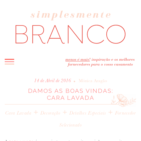
INICIO
•
14 de Abril de 2016
Mónica Aragão
DAMOS AS BOAS VINDAS:
BLOG
CARA LAVADA
MELHOR INSPIRAÇÃO
+
ENTREVISTAS
+
+
Cara Lavada
Decoração
Detalhes Especiais
Fornecedor
REAL WEDDINGS & EDITORIAIS
Selecionado
CASAVA-ME AQUI!
FORNECEDORES RECOMENDADOS