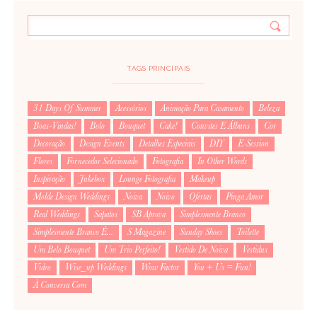
TAGS PRINCIPAIS
31 Days Of Summer
Acessórios
Animação Para Casamento
Beleza
Boas-Vindas!
Bolo
Bouquet
Cake!
Convites E Álbuns
Cor
Decoração
Design Events
Detalhes Especiais
DIY
E-Session
Flores
Fornecedor Selecionado
Fotografia
In Other Words
Inspiração
Jukebox
Lounge Fotografia
Makeup
Molde Design Weddings
Noiva
Noivo
Ofertas
Pinga Amor
Real Weddings
Sapatos
SB Aprova
Simplesmente Branco
Simplesmente Branco É...
S Magazine
Sunday Shoes
Toilette
Um Belo Bouquet
Um Trio Perfeito!
Vestido De Noiva
Vestidus
Video
Wise_up Weddings
Wow Factor
You + Us = Fun!
À Conversa Com