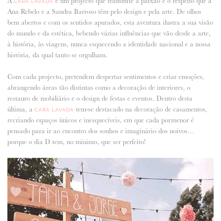
A
é um projecto que transmite a paixão e o respeito que a
CARA LAVADA
Ana Rebelo e a Sandra Barroso têm pelo design e pela arte. De olhos
ANUNCIE CONNOSCO
bem abertos e com os sentidos apurados, esta aventura ilustra a sua visão
do mundo e da estética, bebendo várias influências que vão desde a arte,
à história, às viagens, nunca esquecendo a identidade nacional e a nossa
história, da qual tanto se orgulham.
Com cada projecto, pretendem despertar sentimentos e criar emoções,
abrangendo áreas tão distintas como a decoração de interiores, o
restauro de mobiliário e o design de festas e eventos. Dentro desta
última, a
tem-se destacado na decoração de casamentos,
CARA LAVADA
recriando espaços únicos e inesquecíveis, em que cada pormenor é
pensado para ir ao encontro dos sonhos e imaginário dos noivos…
porque o dia D tem, no mínimo, que ser perfeito!