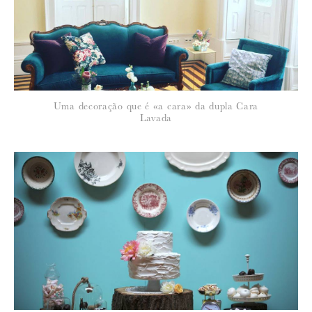
*
NOME
:
*
Uma decoração que é «a cara» da dupla Cara
EMAIL
:
Lavada
Para saber como tratamos e protegemos os seus dados, leia a nossa
política de privacidade