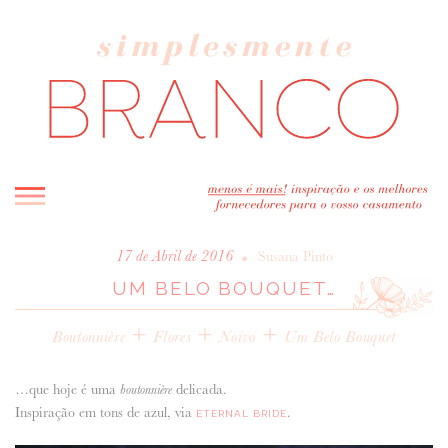
INICIO
•
17 de Abril de 2016
Susana Pinto
UM BELO BOUQUET…
BLOG
MELHOR INSPIRAÇÃO
+
+
+
Boutonnière
Flores
Noivo
Um Belo Bouquet
ENTREVISTAS
REAL WEDDINGS & EDITORIAIS
…que hoje é uma
delicada.
boutonnière
CASAVA-ME AQUI!
Inspiração em tons de azul, via
.
ETERNAL BRIDE
FORNECEDORES RECOMENDADOS