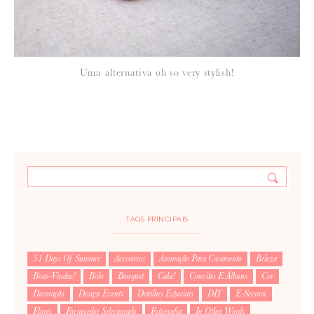
Uma alternativa oh so very stylish!
TAGS PRINCIPAIS
31 Days Of Summer
Acessórios
Animação Para Casamento
Beleza
Boas-Vindas!
Bolo
Bouquet
Cake!
Convites E Álbuns
Cor
Decoração
Design Events
Detalhes Especiais
DIY
E-Session
Flores
Fornecedor Selecionado
Fotografia
In Other Words