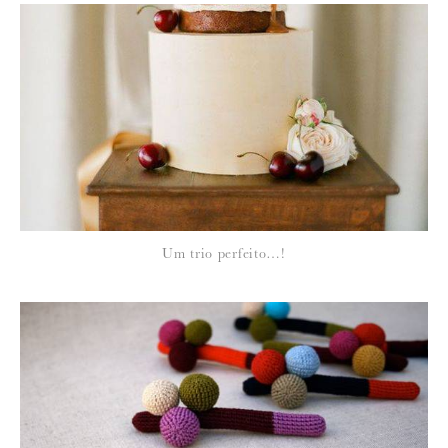
*
NOME
:
*
Um trio perfeito…!
EMAIL
:
Para saber como tratamos e protegemos os seus dados, leia a nossa
política de privacidade