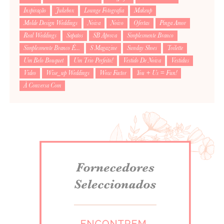
Inspiração
Jukebox
Lounge Fotografia
Makeup
Molde Design Weddings
Noiva
Noivo
Ofertas
Pinga Amor
Real Weddings
Sapatos
SB Aprova
Simplesmente Branco
Simplesmente Branco É...
S Magazine
Sunday Shoes
Toilette
Um Belo Bouquet
Um Trio Perfeito!
Vestido De Noiva
Vestidus
Video
Wise_up Weddings
Wow Factor
You + Us = Fun!
À Conversa Com