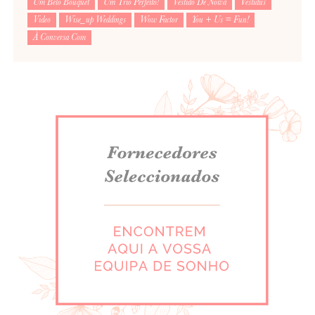
Um Belo Bouquet
Um Trio Perfeito!
Vestido De Noiva
Vestidus
Video
Wise_up Weddings
Wow Factor
You + Us = Fun!
À Conversa Com