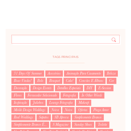
TAGS PRINCIPAIS
31 Days Of Summer
Acessórios
Animação Para Casamento
Beleza
Boas-Vindas!
Bolo
Bouquet
Cake!
Convites E Álbuns
Cor
Decoração
Design Events
Detalhes Especiais
DIY
E-Session
Flores
Fornecedor Selecionado
Fotografia
In Other Words
Inspiração
Jukebox
Lounge Fotografia
Makeup
Molde Design Weddings
Noiva
Noivo
Ofertas
Pinga Amor
Real Weddings
Sapatos
SB Aprova
Simplesmente Branco
Simplesmente Branco É...
S Magazine
Sunday Shoes
Toilette