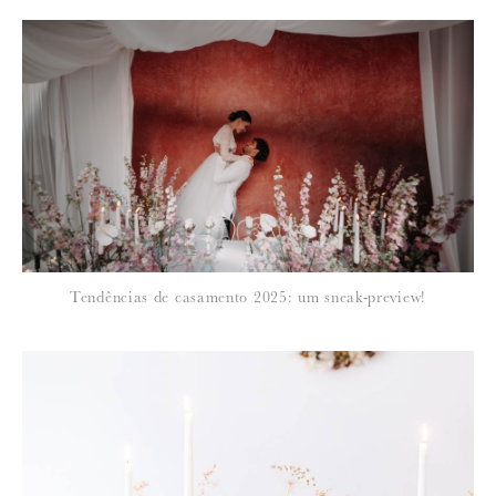
*
NOME
:
*
Tendências de casamento 2025: um sneak-preview!
EMAIL
:
Para saber como tratamos e protegemos os seus dados, leia a nossa
política de privacidade