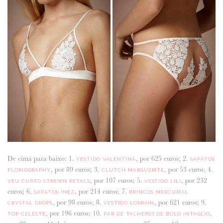
De cima para baixo: 1.
, por 625 euros; 2.
VESTIDO VALENTINA
SAPATOS
, por 89 euros; 3.
, por 53 euros; 4.
FLORIOGRAPHY
CLUTCH MARGUERITE
, por 107 euros; 5.
, por 232
VÉU CURTO STREWN PETALS
VESTIDO LILI
euros; 6.
, por 214 euros; 7.
SAPATOS INEZ
BRINCOS MERCURIAL
, por 98 euros; 8.
, por 621 euros; 9.
CRYSTAL DROPS
VESTIDO LORRAIN
, por 196 euros; 10.
,
TOP CELESTE
PAR DE TALHERES DE BOLO INTAGLIO