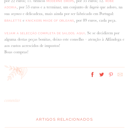
por 22 euros; 11. brincos
, por 35 euros; 12.
MODERNE DROPS
ROBE
, por 53 euros e a terminar, um conjunto de
que adoro, na
lingerie
ADORIA
sua
e delicadeza, mais ainda por ser fabricado em Portugal:
sexyness
e
, por 89 euros, cada peça.
BRALETTE
KNICKERS MADE OF ORLEANS
. Se se decidirem por
VEJAM A SELECÇÃO COMPLETA DE SALDOS, AQUI
alguma destas peças bonitas, deixo este conselho – atenção à Alfândega e
aos custos acrescidos de impostos!
Boas compras!
comentar
ARTIGOS RELACIONADOS
*
MENSAGEM
: