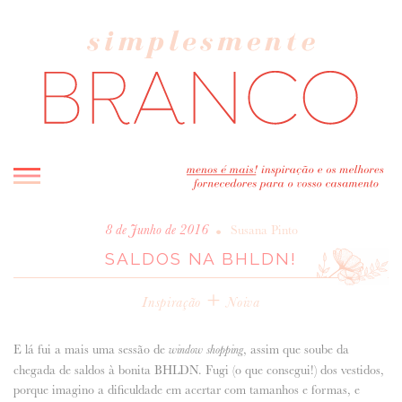
INICIO
•
8 de Junho de 2016
Susana Pinto
SALDOS NA BHLDN!
BLOG
MELHOR INSPIRAÇÃO
+
Inspiração
Noiva
ENTREVISTAS
REAL WEDDINGS & EDITORIAIS
E lá fui a mais uma sessão de
, assim que soube da
window shopping
CASAVA-ME AQUI!
chegada de saldos à bonita BHLDN. Fugi (o que consegui!) dos vestidos,
porque imagino a dificuldade em acertar com tamanhos e formas, e
FORNECEDORES RECOMENDADOS