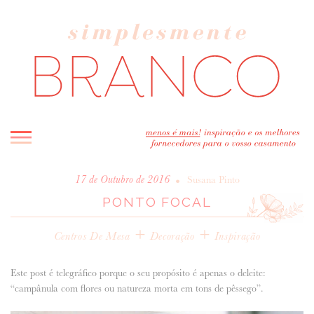
INICIO
•
17 de Outubro de 2016
Susana Pinto
PONTO FOCAL
BLOG
MELHOR INSPIRAÇÃO
+
+
Centros De Mesa
Decoração
Inspiração
ENTREVISTAS
REAL WEDDINGS & EDITORIAIS
Este post é telegráfico porque o seu propósito é apenas o deleite:
CASAVA-ME AQUI!
“campânula com flores ou natureza morta em tons de pêssego”.
FORNECEDORES RECOMENDADOS