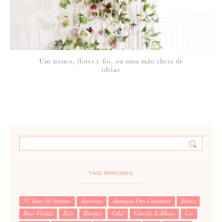
Um tronco, flores e fio, ou uma mão cheia de
ideias
TAGS PRINCIPAIS
31 Days Of Summer
Acessórios
Animação Para Casamento
Beleza
Boas-Vindas!
Bolo
Bouquet
Cake!
Convites E Álbuns
Cor