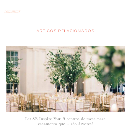
comentar
ARTIGOS RELACIONADOS
*
MENSAGEM
:
*
NOME
:
*
Let SB Inspire You: 9 centros de mesa para
EMAIL
:
casamento que… são árvores!