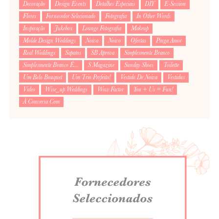
Decoração
Design Events
Detalhes Especiais
DIY
E-Session
Flores
Fornecedor Selecionado
Fotografia
In Other Words
Inspiração
Jukebox
Lounge Fotografia
Makeup
Molde Design Weddings
Noiva
Noivo
Ofertas
Pinga Amor
Real Weddings
Sapatos
SB Aprova
Simplesmente Branco
Simplesmente Branco É...
S Magazine
Sunday Shoes
Toilette
Um Belo Bouquet
Um Trio Perfeito!
Vestido De Noiva
Vestidus
Video
Wise_up Weddings
Wow Factor
You + Us = Fun!
À Conversa Com