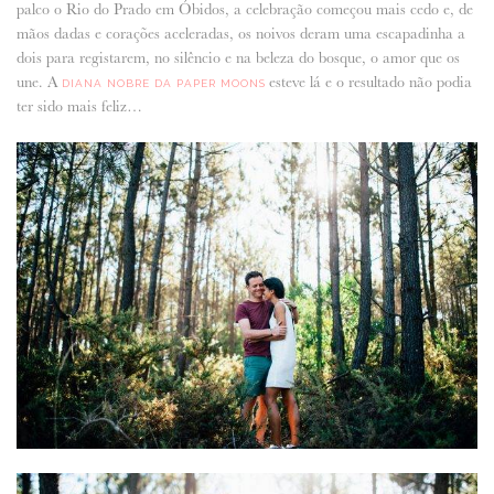
palco o Rio do Prado em Óbidos, a celebração começou mais cedo e, de
mãos dadas e corações aceleradas, os noivos deram uma escapadinha a
ANUNCIE CONNOSCO
dois para registarem, no silêncio e na beleza do bosque, o amor que os
une. A
esteve lá e o resultado não podia
DIANA NOBRE DA PAPER MOONS
ter sido mais feliz…