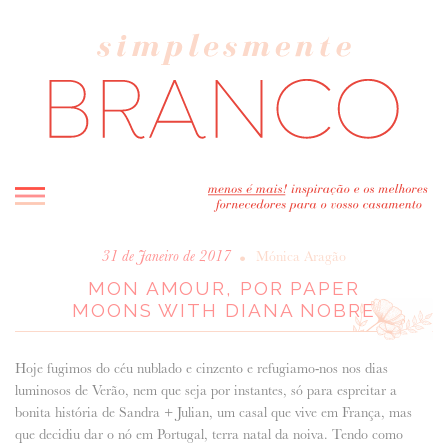
INICIO
•
31 de Janeiro de 2017
Mónica Aragão
MON AMOUR, POR PAPER
BLOG
MOONS WITH DIANA NOBRE
MELHOR INSPIRAÇÃO
ENTREVISTAS
Hoje fugimos do céu nublado e cinzento e refugiamo-nos nos dias
REAL WEDDINGS & EDITORIAIS
luminosos de Verão, nem que seja por instantes, só para espreitar a
CASAVA-ME AQUI!
bonita história de Sandra + Julian, um casal que vive em França, mas
que decidiu dar o nó em Portugal, terra natal da noiva. Tendo como
FORNECEDORES RECOMENDADOS