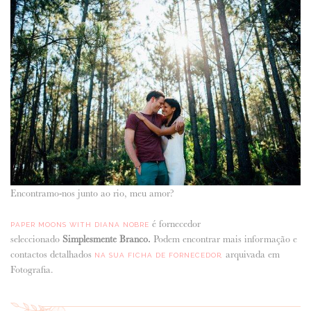
Encontramo-nos junto ao rio, meu amor?
é fornecedor
PAPER MOONS WITH DIANA NOBRE
seleccionado
Simplesmente Branco.
Podem encontrar mais informação e
contactos detalhados
arquivada em
NA SUA FICHA DE FORNECEDOR,
Fotografia.