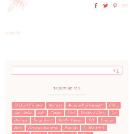
comentar
*
MENSAGEM
:
TAGS PRINCIPAIS
31 Days Of Summer
Acessórios
Animação Para Casamento
Beleza
Boas-Vindas!
Bolo
Bouquet
Cake!
Convites E Álbuns
Cor
*
NOME
:
Decoração
Design Events
Detalhes Especiais
DIY
E-Session
Flores
Fornecedor Selecionado
Fotografia
In Other Words