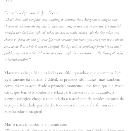
Conselhos óptimos de Jen+Ryan:
“Don’t stress and compare your wedding to someone else’s. Everyone is unique and
chooses to celebrate the big day in their own way, so stay true to yourself. It’s definitely
stressful but don’t lose sight of what the day actually means– it’s the day when you
choose to spend the rest of your life with someone you know you can’t ever live without.
And know that while it will be stressful, the day will be absolutely perfect (and most
people may not mention it but the day after might be even better — the feeling of relief
is incomparable!).”
Manter a cabeça fria e as ideias no sítio, quando o que queremos foge
ligeiramente da norma, é difícil, as pressões são muitas, mas também
como dizemos aqui desde o primeiro momento, uma festa que é a vossa
cara, que tem esse conforto e relaxe, é transversal e contagiante, a
alegria enérgica chega a todo o lado e a ausência de tensões maiores dá
espaço à felicidade partilhada: todos vão sentir que é e foi um dia
espectacular e mágico!
Mas o mais importante é mesmo isto:
“Everyone says the day goes by so fast (and it really does), but I think we’d both agree,