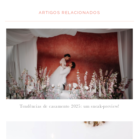
ARTIGOS RELACIONADOS
*
MENSAGEM
:
*
NOME
:
*
Tendências de casamento 2025: um sneak-preview!
EMAIL
: