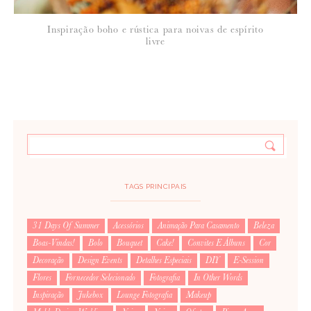
Inspiração boho e rústica para noivas de espírito
livre
TAGS PRINCIPAIS
31 Days Of Summer
Acessórios
Animação Para Casamento
Beleza
Boas-Vindas!
Bolo
Bouquet
Cake!
Convites E Álbuns
Cor
Decoração
Design Events
Detalhes Especiais
DIY
E-Session
Flores
Fornecedor Selecionado
Fotografia
In Other Words
Inspiração
Jukebox
Lounge Fotografia
Makeup