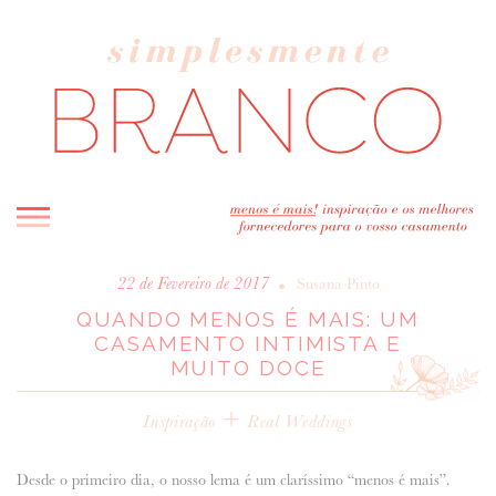
INICIO
•
22 de Fevereiro de 2017
Susana Pinto
QUANDO MENOS É MAIS: UM
BLOG
CASAMENTO INTIMISTA E
MELHOR INSPIRAÇÃO
MUITO DOCE
ENTREVISTAS
+
REAL WEDDINGS & EDITORIAIS
Inspiração
Real Weddings
CASAVA-ME AQUI!
Desde o primeiro dia, o nosso lema é um claríssimo “menos é mais”.
FORNECEDORES RECOMENDADOS