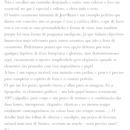
Não é escolher um caminho despojado e vazio, mas colocar o foco no
essencial, no que é especial e valioso, e eleva tudo o resto.
ANUNCIE CONNOSCO
O bonito casamento intimista de Jen+Ryan é um exemplo perfeito que
ilustra este conceito: não só porque é essa a estética deles, o que de facto
tem a ver com as suas personalidades e forma de estar, mas também
porque foi uma forma de poupança inteligente, já que tinham objectivos
financeiros mais relevantes para outros assuntos, que não a festa de
casamento. Poderíamos pensar que essa opção deitaria por terra
qualquer hipótese de festa fotogénica e gloriosa, mas demonstram-nos
aqui, excatamente o oposto: simplicidade gera elegância, quando os
elementos são pensados com essa importância e papel.
A base é um espaço incrível, esta mansão com jardim, e pouco é preciso
para completar o espírito de festa e o cenário perfeito.
O que me fez parar, quando estava a olhar para as imagens, foi a
tipografia: os elementos gráficos – um belo papel branco (certamente
100% algodão, para corpo e um pouco de textura) e a combinação das
duas fontes, intemporais, elegantes, clássicas e ao mesmo tempo
totalmente contemporâneas (as coisas boas são sempre assim…). O
detalhe final das folhas de oliveira e eucalipto, um pouco de frescura
natural num mar de branco, acertam na
– seria preciso mais?
mouche
Não.