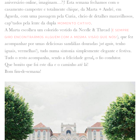
aniversário online, imaginam…?)! Esta semana fechamos com o
casamento campestre e totalmente chique, da Marta + André, em
ANUNCIE CONNOSCO
Águeda, com uma passagem pela Curia, cheio de detalhes maravilhosos,
capºtados pela lente da dupla
.
MOMENTO CATIVO
A Marta escolheu um colorido vestido da Needle & Thread (
É SEMPRE
), que fez
GIRO ENCONTRARMOS ALGUÉM COM A MESMA VISÃO QUE NÓS!
acompanhar por umas deliciosas sandálias douradas (
, tenho
yet again
iguais, vermelhas!), tudo numa sintonia simplesmente elegante e festiva.
Tudo o resto acompanha, sendo a felicidade geral
,
o fio condutor.
Que bonito que foi este dia e o caminho até lá!
Bom fim-de-semana!