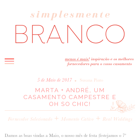
INICIO
•
5 de Maio de 2017
Susana Pinto
MARTA + ANDRÉ, UM
BLOG
CASAMENTO CAMPESTRE E
MELHOR INSPIRAÇÃO
OH SO CHIC!
ENTREVISTAS
+
+
REAL WEDDINGS & EDITORIAIS
Fornecedor Selecionado
Momento Cativo
Real Weddings
CASAVA-ME AQUI!
Damos as boas vindas a Maio, o nosso mês de festa (festejamos o 7º
FORNECEDORES RECOMENDADOS