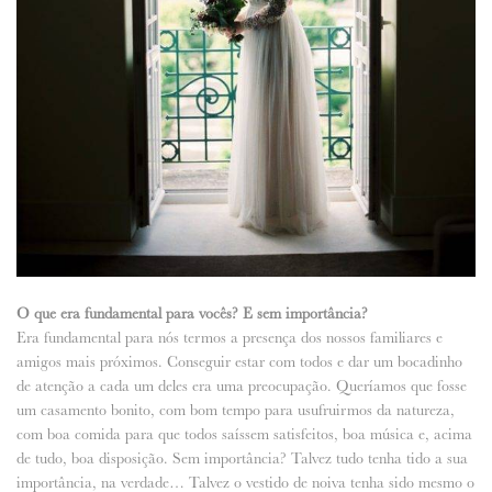
O que era fundamental para vocês? E sem importância?
Era fundamental para nós termos a presença dos nossos familiares e
amigos mais próximos. Conseguir estar com todos e dar um bocadinho
de atenção a cada um deles era uma preocupação. Queríamos que fosse
um casamento bonito, com bom tempo para usufruirmos da natureza,
com boa comida para que todos saíssem satisfeitos, boa música e, acima
de tudo, boa disposição. Sem importância? Talvez tudo tenha tido a sua
importância, na verdade… Talvez o vestido de noiva tenha sido mesmo o