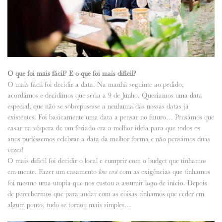
O que foi mais fácil? E o que foi mais difícil?
O mais fácil foi decidir a data. Na manhã seguinte ao pedido,
acordámos e decidimos que seria a 9 de Junho. Queríamos uma data
especial, que não se sobrepusesse a nenhuma das nossas datas já
existentes. Foi basicamente uma data a pensar no futuro… Pensámos que
casar na véspera de um feriado era a melhor ideia para que todos os
anos pudéssemos celebrar a data da melhor forma e não pensámos duas
vezes!
O mais difícil foi decidir o local e cumprir com o budget que tínhamos
em mente. Fazer um casamento
com as exigências que tínhamos
low cost
foi mesmo uma utopia que nos custou a assumir logo de início. Depois
de percebermos que para andar com as coisas tínhamos que ceder em
algum ponto, tudo se tornou mais simples…