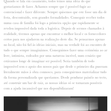
Quando se fala em casamento, todos temos uma ideia do que
gostaríamos de fazer. Achamos sempre que é possível fugir ao
convencional e fazer diferente. Sempre quisemos que este fosse um dia de
festa, descontraído, sem grandes formalidades. Conseguir receber todos
numa casa de família foi logo a primeira opção que rapidamente se
revelou impossível dada toda a logística. Depois de sermos chamados à
realidade, tivemos apenas que encontrar o melhor local e os fornecedores
certos para nos ajudarem na realização deste dia. Se pensarmos apenas
no local, não foi fiel às ideias iniciais, mas na verdade foi ao encontro de
tudo o que sempre imaginámos. Conseguimos fazer uma cerimónia ao ar
livre, intimista, rodeados por uma natureza incrível, num cenário que
estávamos longe de imaginar ser possível. Seria também de todo
impossível sem o apoio dos nossos pais que desde o primeiro dia puseram
literalmente mãos à obra connosco, para conseguirmos materializar tudo
da forma personalizada que queríamos. Desde pendurar painéis no tecto,
até construir um bar de raiz, as nossas ideias só se tornaram possíveis
com a ajuda incansável que nos disponibilizaram!