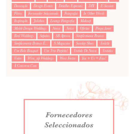
Decoração
Design Events
Detalhes Especiais
DIY
E-Session
Flores
Fornecedor Selecionado
Fotografia
In Other Words
Inspiração
Jukebox
Lounge Fotografia
Makeup
Molde Design Weddings
Noiva
Noivo
Ofertas
Pinga Amor
Real Weddings
Sapatos
SB Aprova
Simplesmente Branco
Simplesmente Branco É...
S Magazine
Sunday Shoes
Toilette
Um Belo Bouquet
Um Trio Perfeito!
Vestido De Noiva
Vestidus
Video
Wise_up Weddings
Wow Factor
You + Us = Fun!
À Conversa Com