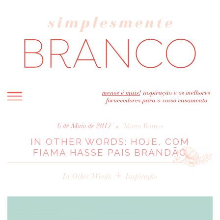
INICIO
•
6 de Maio de 2017
Marta Ramos
IN OTHER WORDS: HOJE, COM
BLOG
FIAMA HASSE PAIS BRANDÃO
MELHOR INSPIRAÇÃO
ENTREVISTAS
+
In Other Words
Inspiração
REAL WEDDINGS & EDITORIAIS
CASAVA-ME AQUI!
FORNECEDORES RECOMENDADOS