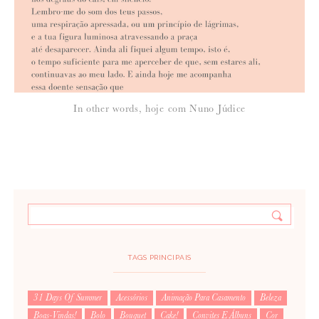
In other words, hoje com Nuno Júdice
TAGS PRINCIPAIS
31 Days Of Summer
Acessórios
Animação Para Casamento
Beleza
Boas-Vindas!
Bolo
Bouquet
Cake!
Convites E Álbuns
Cor