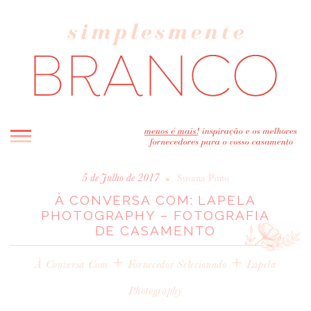
INICIO
•
5 de Julho de 2017
Susana Pinto
À CONVERSA COM: LAPELA
BLOG
PHOTOGRAPHY – FOTOGRAFIA
MELHOR INSPIRAÇÃO
DE CASAMENTO
ENTREVISTAS
+
+
REAL WEDDINGS & EDITORIAIS
À Conversa Com
Fornecedor Selecionado
Lapela
CASAVA-ME AQUI!
Photography
FORNECEDORES RECOMENDADOS