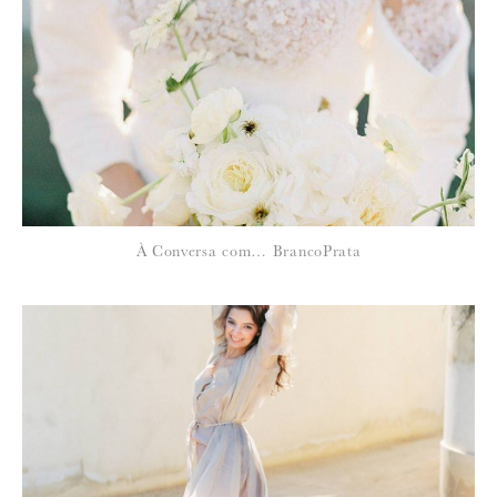
*
NOME
:
*
À Conversa com… BrancoPrata
EMAIL
:
Para saber como tratamos e protegemos os seus dados, leia a nossa
política de privacidade