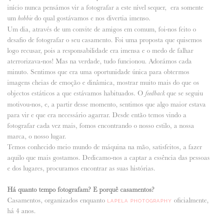
início nunca pensámos vir a fotografar a este nível sequer, era somente
um
do qual gostávamos e nos divertia imenso.
hobbie
Um dia, através de um convite de amigos em comum, foi-nos feito o
desafio de fotografar o seu casamento. Foi uma proposta que quisemos
logo recusar, pois a responsabilidade era imensa e o medo de falhar
aterrorizava-nos! Mas na verdade, tudo funcionou. Adorámos cada
minuto. Sentimos que era uma oportunidade única para obtermos
imagens cheias de emoção e dinâmica, mostrar muito mais do que os
objectos estáticos a que estávamos habituados. O
que se seguiu
feedback
motivou-nos, e, a partir desse momento, sentimos que algo maior estava
para vir e que era necessário agarrar. Desde então temos vindo a
fotografar cada vez mais, fomos encontrando o nosso estilo, a nossa
marca, o nosso lugar.
Temos conhecido meio mundo de máquina na mão, satisfeitos, a fazer
aquilo que mais gostamos. Dedicamo-nos a captar a essência das pessoas
e dos lugares, procuramos encontrar as suas histórias.
Há quanto tempo fotografam? E porquê casamentos?
Casamentos, organizados enquanto
oficialmente,
LAPELA PHOTOGRAPHY
há 4 anos.