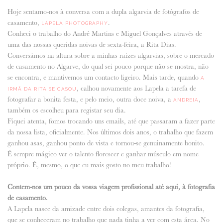
Hoje sentamo-nos à conversa com a dupla algarvia de fotógrafos de
ANUNCIE CONNOSCO
casamento,
.
LAPELA PHOTOGRAPHY
Conheci o trabalho do André Martins e Miguel Gonçalves através de
uma das nossas queridas noivas de sexta-feira, a Rita Dias.
Conversámos na altura sobre a minhas raízes algarvias, sobre o mercado
de casamento no Algarve, do qual sei pouco porque não se mostra, não
se encontra, e mantivemos um contacto ligeiro. Mais tarde, quando
A
, calhou novamente aos Lapela a tarefa de
IRMÃ DA RITA SE CASOU
fotografar a bonita festa, e pelo meio, outra doce noiva, a
,
ANDREIA
também os escolheu para registar seu dia.
Fiquei atenta, fomos trocando uns emails, até que passaram a fazer parte
da nossa lista, oficialmente. Nos últimos dois anos, o trabalho que fazem
ganhou asas, ganhou ponto de vista e tornou-se genuinamente bonito.
É sempre mágico ver o talento florescer e ganhar músculo em nome
próprio. É, mesmo, o que eu mais gosto no meu trabalho!
Contem-nos um pouco da vossa viagem profissional até aqui, à fotografia
de casamento.
A Lapela nasce da amizade entre dois colegas, amantes da fotografia,
que se conheceram no trabalho que nada tinha a ver com esta área. No