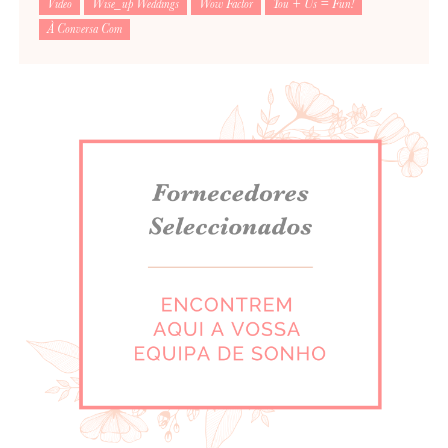
Video
Wise_up Weddings
Wow Factor
You + Us = Fun!
À Conversa Com