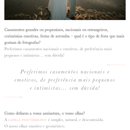
Casamentos grandes ou pequeninos, nacionais ou estrangeiros,
cerimónias emotivas, festas de arromba – qual é o tipo de festa que mais
gostam de fotografar?
Preferimos casamentos nacionais e emotivos, de preferência mais
pequenos e intimistas… sem dúvida!
Preferimos casamentos nacionais e
emotivos, de preferência mais pequenos
e intimistas… sem dúvida!
Como definem a vossa assinatura, o vosso olhar?
A
é simples, natural, e descontraída.
LAPELA PHOTOGRAPHY
O nosso olhar emotivo e geométrico.