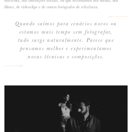
dia-a-dia, nas interações sociais, ou que recordamos dos média, dos
filmes, de videoclips e de outros fotógrafos de referência.
Quando saímos para cenários novos ou
estamos mais tempo sem fotografar,
tudo surge naturalmente. Parece que
pensamos melhor e experimentamos
novas técnicas e composições.