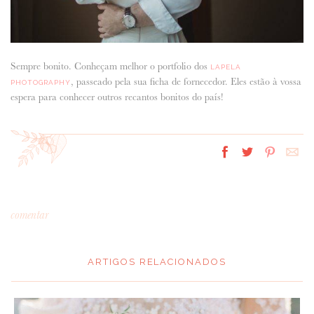
Sempre bonito. Conheçam melhor o portfolio dos
LAPELA
, passeado pela sua ficha de fornecedor. Eles estão à vossa
PHOTOGRAPHY
espera para conhecer outros recantos bonitos do país!
comentar
ARTIGOS RELACIONADOS
*
MENSAGEM
: