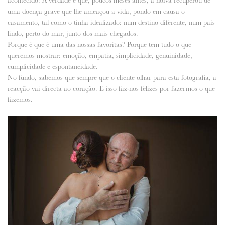
uma doença grave que lhe ameaçou a vida, pondo em causa o
casamento, tal como o tinha idealizado: num destino diferente, num país
lindo, perto do mar, junto dos mais chegados.
Porque é que é uma das nossas favoritas? Porque tem tudo o que
queremos mostrar: emoção, empatia, simplicidade, genuinidade,
cumplicidade e espontaneidade.
No fundo, sabemos que sempre que o cliente olhar para esta fotografia, a
reacção vai directa ao coração. E isso faz-nos felizes por fazermos o que
fazemos.