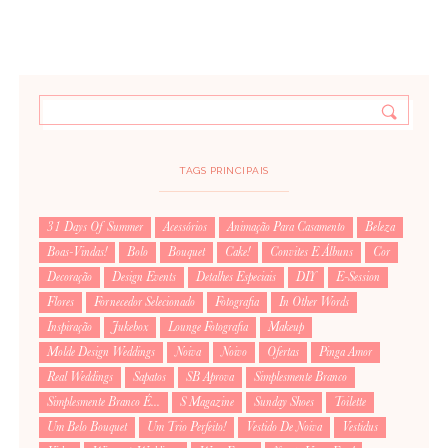
TAGS PRINCIPAIS
31 Days Of Summer
Acessórios
Animação Para Casamento
Beleza
Boas-Vindas!
Bolo
Bouquet
Cake!
Convites E Álbuns
Cor
Decoração
Design Events
Detalhes Especiais
DIY
E-Session
Flores
Fornecedor Selecionado
Fotografia
In Other Words
Inspiração
Jukebox
Lounge Fotografia
Makeup
Molde Design Weddings
Noiva
Noivo
Ofertas
Pinga Amor
Real Weddings
Sapatos
SB Aprova
Simplesmente Branco
Simplesmente Branco É...
S Magazine
Sunday Shoes
Toilette
Um Belo Bouquet
Um Trio Perfeito!
Vestido De Noiva
Vestidus