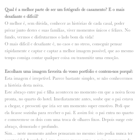
Qual é a melhor parte de ser um fotógrafo de casamento? E o mais
desafiante e difícil?
O melhor é, sem dúvida, conhecer as histórias de cada casal, poder
privar junto destes e suas famílias, viver momentos únicos e felizes. No
fundo, vermos e disfrutarmos o lado bom da vida!
O mais difícil e desafiante é, no caos e no stress, conseguir pensar
rápidamente e captar e captar a melhor imagem possível, que ao mesmo
tempo consiga contar qualquer coisa ou transmitir uma emoção.
Escolham uma imagem favorita do vosso portfolio e contem-nos porquê:
Esta imagem é irrepetível. Parece bastante simples, se não conhecermos
a história desta noiva.
Este abraço entre pai e filha aconteceu no momento em que a noiva ficou
pronta, no quarto do hotel. Imediatamente antes, soube que o pai estava
a chegar, e pressenti que iria ser um momento super emotivo. Pedi que
ela ficasse sozinha para receber o pai. E assim foi: o pai entra no quarto
e comovem-se os dois com uma troca de olhares fixos. Depois surge este
abraço, demorado e profundo.
Sim… neste momento ambos pensaram no mesmo: isto podia nunca ter
acontecido! A verdade é que, poucos meses antes, a noiva recuperou de