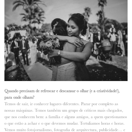
Quando precisam de refrescar e descansar o olhar (e a criatividade!),
para onde olham?
Temos de sair, ir conhecer lugares diferentes. Parar por completo as
nossas máquinas. Temos também um grupo de críticos mais chegados,
que nos conhecem bem: a família e alguns amigos, a quem questionamos
o que estão a achar e o que devemos mudar. Tertuliamos horas e horas.
Vemos muito fotojornalismo, fotografia de arquitectura, publicidade… e