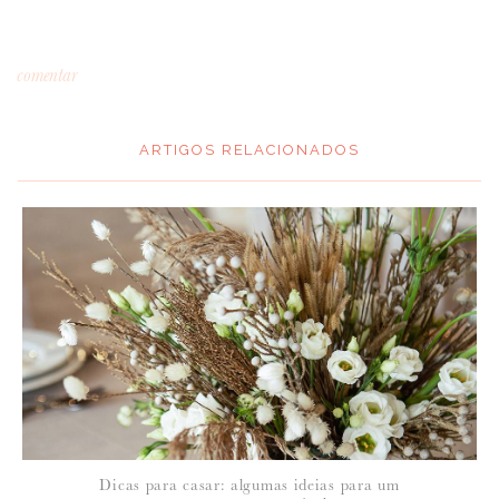
comentar
ARTIGOS RELACIONADOS
*
MENSAGEM
:
*
NOME
:
*
Dicas para casar: algumas ideias para um
EMAIL
: