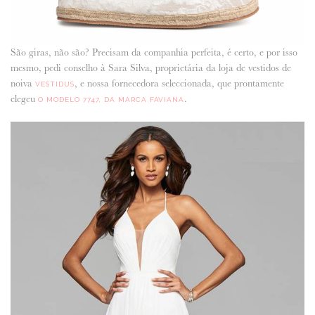
São giras, não são? Precisam da companhia perfeita, é certo, e por isso
mesmo, pedi conselho à Sara Silva, proprietária da loja de vestidos de
noiva
, e nossa fornecedora seleccionada, que prontamente
VESTIDUS
elegeu
.
O MODELO 7747, DA MARCA FAVIANA