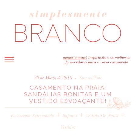
INICIO
•
20 de Março de 2018
Susana Pinto
CASAMENTO NA PRAIA:
BLOG
SANDÁLIAS BONITAS E UM
MELHOR INSPIRAÇÃO
VESTIDO ESVOAÇANTE!
ENTREVISTAS
+
+
+
REAL WEDDINGS & EDITORIAIS
Fornecedor Selecionado
Sapatos
Vestido De Noiva
CASAVA-ME AQUI!
Vestidus
FORNECEDORES RECOMENDADOS