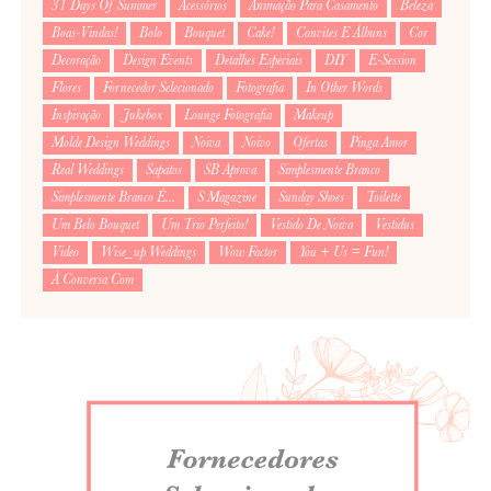
31 Days Of Summer
Acessórios
Animação Para Casamento
Beleza
Boas-Vindas!
Bolo
Bouquet
Cake!
Convites E Álbuns
Cor
Decoração
Design Events
Detalhes Especiais
DIY
E-Session
Flores
Fornecedor Selecionado
Fotografia
In Other Words
Inspiração
Jukebox
Lounge Fotografia
Makeup
Molde Design Weddings
Noiva
Noivo
Ofertas
Pinga Amor
Real Weddings
Sapatos
SB Aprova
Simplesmente Branco
Simplesmente Branco É...
S Magazine
Sunday Shoes
Toilette
Um Belo Bouquet
Um Trio Perfeito!
Vestido De Noiva
Vestidus
Video
Wise_up Weddings
Wow Factor
You + Us = Fun!
À Conversa Com